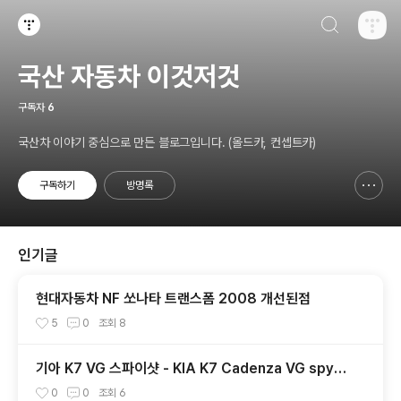
검색하기
티스토리
국산 자동차 이것저것
구독자
6
국산차 이야기 중심으로 만든 블로그입니다. (올드카, 컨셉트카)
구독하기
방명록
신고하기 레이어
열기
인기글
현대자동차 NF 쏘나타 트랜스폼 2008 개선된점
5
0
조회
8
기아 K7 VG 스파이샷 - KIA K7 Cadenza VG spysh
ot 1
0
0
조회
6