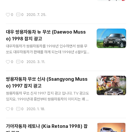
엔진 두가지 방식입니다. 요즘 유행하는 전동킥보드와 유
요. 쌍용자동차에서도 이런 문제점들을 인식하고 코란도를
사한 모양을 하고 있지요. 타미 미니 스쿠터는 1997년에
전기차라던지 디자인이라던지 어떻게든 개선을 하려나 봅
작성시간
0
0
2020. 7. 25.
출시되었는데 당시에는 대중적으로 크게 인기를 못끈거 같
니다.쌍용자동차는 인기 모델 티볼리 에어를 갑작스레 단
고 용산전자상가에서 상인분들이 타고 다니는 모습은 자주
종을 하는 등 소비자의 요구를 제대로 집..
보았습니다. 가격이 60만원대라 좀 비싸다는 생각이 들지
대우 쌍용자동차 뉴 무쏘 (Daewoo Muss
만 휘발유 1리터로 40Km 정도를 달릴 수 있다고 하니 고
o) 1998 잡지 광고
장만 안나면 유지비 걱정은 안해도 됐을 것 같네요. 새로운
글 내용
레포츠가 온다!고성능 휴대용 미니 스쿠터 타미가 온다 유
대우자동차가 쌍용자동차를 1998년 인수하면서 쌍용 무
니크한 형태와 심플한 구조로 유럽과 미주에서 선풍적인
쏘도 대우자동차가 판매를 하게 되는데 1998년 6월9일
인기를 얻고 있는 타미는 레져와 근거리 교통수단으로 활
무쏘의 페이스리프트 뉴 무쏘가 판매를 시작 합니다. 뉴 무
작성시간
0
0
2020. 3. 11.
용성이 높은 신개념의 미니스쿠터입니다...
쏘의 출시 초기 1998년까지는 쌍용자동차 엠블럼을 달고
있는걸로 보이고 1999년부터는 대우자동차의 3분할 그릴
과 엠블럼으로 바뀐것 같습니다. 뉴 무쏘의 외관은 전보다
쌍용자동차 무쏘 신사 (Ssangyong Muss
각진 모습이 많이 사라지고 둥그스름해진게 특징입니다.
o) 1997 잡지 광고
제 취향에는 초기형 무쏘의 각진 스타일이 더 좋더군요. 초
글 내용
기형 각진 무쏘는 2020년 현재 거의 보기 힘들고 페이스
쌍용자동차 무쏘 신사 1997 잡지 광고 입니다. TV 광고도
리프트 뉴 무쏘는 간간히 보입니다. 색상은 검정색이 대다
있지요. 1990년대 중반부터 쌍용자동차의 이미지는 꽤 개
수고요. 주로 나이가 좀 있으신 아저씨들께서 많이 타고 다
선되었던걸로 기억합니다. 쌍용이 무쏘, 체어맨, 뉴 코란도,
작성시간
0
0
2020. 1. 18.
니시더군요. 터보 인터쿨러의 힘으로! 젊고 당당한 스타일
이스타나 등 신차를 출시하면서 벤츠와 기술제휴했다는걸
로! NEW 무쏘 탄생 강한 심장으로 ..
끊임없이 강조하니 그게 먹혀들어간거지요. (심지어 트럭
광고에도 벤츠 엔진이라고 자랑) 무쏘는 디자인이 세련되
기아자동차 레토나 (Kia Retona 1998) 잡
고 가격도 비싸서 중산층 중년 아저씨들 사이에 인기있는