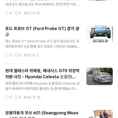
국내 잡지 광고입니다. 우리나라에서는 전격Z작전 키트로
유명했던 폰티악 파이어버드 입니다. 광고문구에서도 전격
작성시간
4
0
2017. 4. 13.
Z작전 키트와 데이빗 핫셀호프를 언급할정도지요. (80년
대 인기 외화 전격Z작전을 보면 키트를 폰티악 트랜스 앰
이라고 부르는 장면이 종종 나오는데요. 위키피디아를 살
포드 프로브 GT (Ford Probe GT) 잡지 광
펴보면 트랜스 앰은 파이어버드 기본 모델에서 조향성과
고
현가장치, 그리고 엔진출력을 개선하고 외형에 변화를 준
글 내용
모델이라고 합니다) 90년대 국내 도로에서도 광고에 있는
포드 프로브 GT (Ford Probe GT) 잡지 광고입니다. 국
4세대 파이어버드를 직접 본 적이 꽤 있습니다. 4세대는 3
제자동차에서 수입 판매. 포드 프로브 디자인은 지금봐도
세대 (80년대 전격Z작전 키트) 에 비해 너무 둥그스름해져
어색하지않고 매끈하게 잘 빠진것 같네요. 저는 실제로 보
작성시간
3
0
2017. 3. 7.
서 개인적으론 조금 마음에 안드네요. 참고로 중고나라에
진 못했지만 네이버 검색해보면 국내에서 목격된 포드 프
어떤 분께서 전격Z작전 키트로 개조한 폰티악..
로브 사진을 보실 수 있습니다. 정상의 비즈니스맨을 위한
에어로다이내믹 스포츠카 포드 프로브 GT 1994년형 포
현대 첼레스타 위에동, 제네시스 G70 위장막
드 프로브는 세련된 비즈니스맨의 개성을 창출해주는 21
차량 사진 - Hyundai Celesta 全新悦动,
세기 패션 감각의 에어로다이내믹 스포츠카로서 20-30대
글 내용
Genesis G70 spyshot
의 젊음과 박력을 만족시켜 드립니다. 164마력 V6 DOH
현대 첼레스타 위에동 (Hyundai 全新悦动 Celesta) 모
C 2.5L 급 엔진은 파워풀한 힘과 경제성도 함께 겸빟고 있
델이 국내에서 위장막없이 돌아다니는걸 목격했습니다. 앞
으며 전자식 ABS 브레이크를 비롯한 첨단 안전장비도 완
으로 중국에서 위에동 후속으로 판매될 차라고 하네요. (현
작성시간
0
0
2016. 11. 10.
비되어 있습니다. P225 광폭타이어를 비롯한 파워 슬라이
대 신형 베르나 인줄 알았는데 아니라고 해서 수정합니다)
딩 루프 등 다양한 각종 편..
신형 베르나, 아반떼AD 와 비슷하게 생겼습니다. 2017년
부터 북경현대에서 Celesta 全新悦动 이라는 이름으로
쌍용자동차 무쏘 601 (Ssangyong Muss
판매가 될거랍니다. 같이 달리고 있던 위장막 차량인데 검