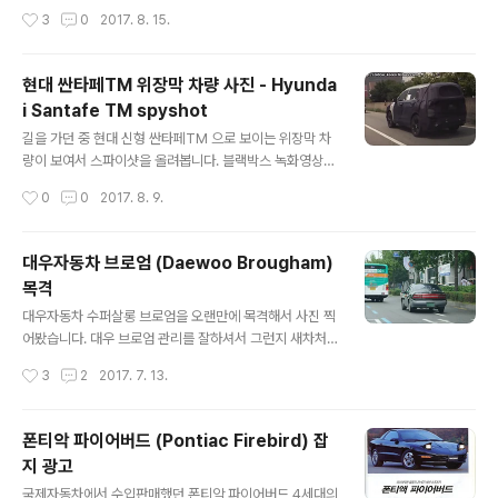
페이스리프트인데도 신차수준으로 위장막을 치고 다니네
작성시간
3
0
2017. 8. 15.
요. 기아 카니발YP 왼쪽 방향지시등이 들어온 모습 카니발
브레이크 등이 들어온 모습. LED 같아 보였습니다. 올 뉴
카니발 2018년형은 2017.4.03 출시된걸로 뉴스기사가
현대 싼타페TM 위장막 차량 사진 - Hyunda
나와있으니 페이스리프트 된 카니발은 아마 2019년형으
i Santafe TM spyshot
로 나오겠지요?
글 내용
길을 가던 중 현대 신형 싼타페TM 으로 보이는 위장막 차
량이 보여서 스파이샷을 올려봅니다. 블랙박스 녹화영상
캡쳐한거라 화질이 떨어지는 점 죄송.. 신형 싼타페TM 덩
작성시간
0
0
2017. 8. 9.
치는 쏘렌토UM 과 비슷해보였습니다. 브레이크 등 과 방
향지시등이 켜진 모습인데 앞에가는 코나와 비슷하게 브레
이크 등은 위쪽에 깜박이는 아래쪽에 달려있었습니다. 같
대우자동차 브로엄 (Daewoo Brougham)
이 달리고 있던 코나 은색 차량.
목격
글 내용
대우자동차 수퍼살롱 브로엄을 오랜만에 목격해서 사진 찍
어봤습니다. 대우 브로엄 관리를 잘하셔서 그런지 새차처
럼 깨끗했습니다. V6 3000 엔진인가 보네요. 대우 브로엄
작성시간
3
2
2017. 7. 13.
뒷모습이 현대 그랜저IG 랑 약간 비슷해보이네요. 길을 잘
못 드셨는지 급하게 유턴해서 가시더군여..
폰티악 파이어버드 (Pontiac Firebird) 잡
지 광고
글 내용
국제자동차에서 수입판매했던 폰티악 파이어버드 4세대의