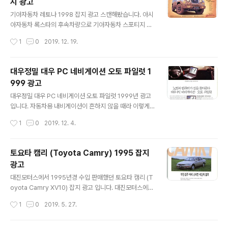
지 광고
차였지요. 제가 아는 어떤 직업군인 아저씨도 무쏘를 몰고
글 내용
다니셔서 몇번 얻어 타본적이 있습니다. 귀하와 어울리는
기아자동차 레토나 1998 잡지 광고 스캔해봤습니다. 아시
승용차 기품입니다. 도시와 하나되는 승용차 감각입니다. *
아자동차 록스타의 후속차량으로 기아자동차 스포티지 플
첨단소재의 5중 방음패드 적용으로 저소음 실현 * 벤츠 설
랫폼으로 만들었다고 합니다. 레토나는 K-131 이라는 이
작성시간
1
0
2019. 12. 19.
계의 95마력 초강력 엔진 * 최고급 명차 분위기를 연출하
름으로 현재 군용차로도 활약하고 있지요. 20년전 쯤 아는
는 우드 그레인 * 리모트 ..
분 차가 레토나라서 옆자리와 짐칸에 몇번 타본 추억도 있
네요. 군용차같은 외관이 주는 선입견과는 달리 승차감과
대우정밀 대우 PC 네비게이션 오토 파일럿 1
소음은 무난했다는 기억입니다. 2도어만 출시되서 큰 인기
999 광고
는 못 끌었던것으로 기억합니다. 압도적인 성능 - 군용 4W
글 내용
D 로 선정된 국내 유일의 4WD 레토나. 2000cc 이하라
대우정밀 대우 PC 네비게이션 오토 파일럿 1999년 광고
세제혜택에서 유리하며, 터보 인터쿨러를 탑재하여 파워에
입니다. 자동차용 내비게이션이 흔하지 않을 때라 이렇게
서도 압도적입니다. 혁신적인 승차감 - 고급 승용차에만 사
노트북을 내비게이션으로 사용하던 시절이 있었습니다. 저
작성시간
1
0
2019. 12. 4.
용되어 오던 서스펜션, 소음 유입을 막은 NVH 시스템으로
도 집에 있는 노트북을 내비게이션으로 활용해볼까 생각해
동급 4WD 최고 수준의 승차..
본적이 있는데 비싼 노트북을 덜컹거리는 차안에서 쓰다간
HDD 가 고장날 것 같고 충전과 거치도 어려워서 포기한
토요타 캠리 (Toyota Camry) 1995 잡지
기억이 있습니다. 노트북 컴퓨터가 길을 찾아준다. 대우 P
광고
C 네비게이션 오토 파일럿 큰맘 먹고 장만한 노트북 컴퓨
글 내용
터를 워드로만 쓰긴 아깝다? 운전할 때 쉽고 편하게 길을
대진모터스에서 1995년경 수입 판매했던 토요타 캠리 (T
찾을 수 있었으면 좋겠다? 그렇다면 대우 PC 내비게이션
oyota Camry XV10) 잡지 광고 입니다. 대진모터스에서
을 만나보십시오. 노트북 PC 를 활용한 국내 최초의 카 내
1995년경 수입 판매했던 토요타 캠리 (Toyota Camry
작성시간
1
0
2019. 5. 27.
비게이션 시스템. 대우 오토 파일럿. 비용은 일반 시스템보
XV10) 잡지 광고 입니다. 수입선다변화 규제 때문에 일본
다 훨씬 저렴하지만 24개의 인공위성..
산 자동차 수입을 못하고 대신 미국산 토요타 캠리를 수입