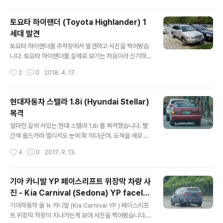
다. 기대가 되네요. 차량안에 운전자가 계셔서 가까이는 못
가보고 멀리서 구경했네요.
토요타 하이랜더 (Toyota Highlander) 1
세대 발견
글 내용
토요타 하이랜더를 주차장에서 발견하고 사진을 찍어봤습
니다. 토요타 하이랜더를 실제로 보기는 처음이라 신기하
더군여. 위키피디아를 살펴보니 이 차는 1세대 하이랜더로
작성시간
2
0
2018. 4. 17.
2000년대 초반에 생산된 모델이라 하네요. 그렇게치면 1
5년 정도 된 차인데 차주분이 관리를 잘하셔서 그런지 상
태가 아주 깨끗했습니다. 앞유리와 앞좌석 썬팅이 요즘 국
현대자동차 스텔라 1.8i (Hyundai Stellar)
내추세와 다르게 연하게 하신것도 눈에 띄는 좋은 점이었
목격
네요.
글 내용
얼마전 길에 서있는 현대 스텔라 1.8i 를 목격했습니다. 빨
간색 올드카라 멀리서도 눈에 확 띄더군여. 도색을 새로 하
신건지 광이 번쩍번쩍 나고 상태도 새차처럼 좋더라고요.
작성시간
4
0
2017. 9. 13.
스텔라를 마지막으로 목격한게 2002년쯤에 스텔라 택시
였는데 오랜만에 다시보니 신기하고 반가웠습니다. 스텔라
차주분이 차에 타고 계셔서 뒷모습만 찍었네요.
기아 카니발 YP 페이스리프트 위장막 차량 사
진 - Kia Carnival (Sedona) YP facelif
글 내용
t spyshot
기아자동차 올 뉴 카니발 (Kia Carnival YP ) 페이스리프
트 위장막 차량이 지나가는게 보여 사진을 찍어봤습니다.