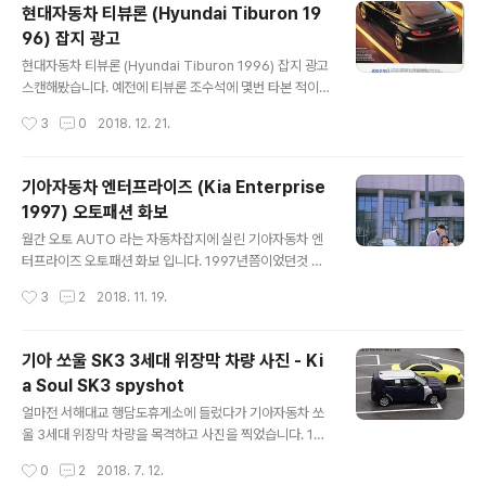
했던 시절입니다. (수입선다변화 제도는 1999년 7월1일
현대자동차 티뷰론 (Hyundai Tiburon 19
폐지) 당시 캠리의 국내 가격은 검색해보니 3600만원 정
96) 잡지 광고
도였네요. 광고에 보이는 캠리는 자주는 아니지만 가끔씩
글 내용
목격했던 기억이 있습니다. 무한 질주 속에 스며든 세단의
현대자동차 티뷰론 (Hyundai Tiburon 1996) 잡지 광고
품격 품격과 허영이 구별되듯 도요다 캄리는 진가만을 선
스캔해봤습니다. 예전에 티뷰론 조수석에 몇번 타본 적이
택한 고품격 세단의 귀족임을 자부합니다. 안락한 편의성
있는데 생각보다 좌석이 낮아서 스포츠카가 다르긴 다르구
작성시간
3
0
2018. 12. 21.
과 견고한 안전성은 캄리의 명쾌한 승차감을 한층 더해드
나 느꼈던 기억이 나네요. 나의 꿈에 날개를 달았다 꿈틀거
립니다. 여성적인 부..
릴것 같은 근육질 스포츠카만이 전할 수 있는 매혹의 스타
일이 있습니다. 에어로 다이나믹 스타일의 본네트는 스포
기아자동차 엔터프라이즈 (Kia Enterprise
츠카에서만 느낄 수 있는 강인한 이미지와 풍부한 볼륨감
1997) 오토패션 화보
을 전해주며, 상어를 닮은 듯한 근육질의 다이나믹한 바디
글 내용
라인은 스포츠카만의 멋을 연출합니다. 티뷰론 - 세상을 깨
월간 오토 AUTO 라는 자동차잡지에 실린 기아자동차 엔
우는 스포츠카의 매력이 살아있습니다. 폭발적인 가속력
터프라이즈 오토패션 화보 입니다. 1997년쯤이었던것 같
스포츠카만이 느낄 수 있는 폭발적인 파워가 있습니다. 최
습니다. 차량협찬 - 기아자동차 장소 - 예술의 전당 모델 -
작성시간
3
2
2018. 11. 19.
대출력 150마력, 최대토크 19.5kg m, 최고시속 200k
최원준 (남), 진효진 (여) 기아 엔터프라이즈 V3.6 CEO 사
m/h 의 첨단 2.0 DOH..
양이네요. 금색으로 도금한 엠블럼이 눈에 띄네요.
기아 쏘울 SK3 3세대 위장막 차량 사진 - Ki
a Soul SK3 spyshot
글 내용
얼마전 서해대교 행담도휴게소에 들렀다가 기아자동차 쏘
울 3세대 위장막 차량을 목격하고 사진을 찍었습니다. 1세
대, 2세대 쏘울이 박스카 디자인으로 미국에서 인기를 끌
작성시간
0
2
2018. 7. 12.
었는데 3세대 쏘울도 역시나 비슷한 디자인을 하고 있습니