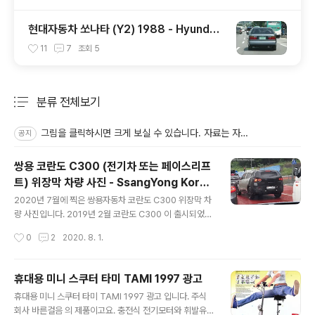
현대자동차 쏘나타 (Y2) 1988 - Hyundai
Sonata (Y2) 1988 - 1
11
7
조회
5
분류 전체보기
주요 글 목록
그림을 클릭하시면 크게 보실 수 있습니다. 자료는 자유롭게 쓰시고요. 다른 분들도 오시게 출처만 남겨주세요.
공지
쌍용 코란도 C300 (전기차 또는 페이스리프
트) 위장막 차량 사진 - SsangYong Koran
글 내용
do C300 spyshot
2020년 7월에 찍은 쌍용자동차 코란도 C300 위장막 차
량 사진입니다. 2019년 2월 코란도 C300 이 출시되었는
데 1년 6개월 정도 지난 지금 벌써 위장막 차량이 돌아다니
작성시간
0
2
2020. 8. 1.
네요. 코란도를 기반으로 한 쌍용자동차 최초의 전기차 e-
모션 이 내년 초 출시를 한다고 하는데 코란도 전기차 e-모
션 일수도 있겠고 코란도 페이스리프트 일수도 있겠네요.
휴대용 미니 스쿠터 타미 TAMI 1997 광고
그동안 코란도 C300 디자인이 티볼리와 너무 비슷하다는
글 내용
휴대용 미니 스쿠터 타미 TAMI 1997 광고 입니다. 주식
소비자들의 불만이 많았고 그래서인지 코란도는 신차인데
회사 바른걸음 의 제품이고요. 충전식 전기모터와 휘발유
도 판매량이 안좋아서 할인과 옵션추가로 버텨내고 있었지