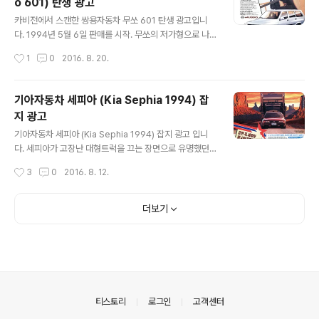
o 601) 탄생 광고
색해보니 제네시스 G70 으로 보이네요.
글 내용
카비전에서 스캔한 쌍용자동차 무쏘 601 탄생 광고입니
다. 1994년 5월 6일 판매를 시작. 무쏘의 저가형으로 나
온 모델이고 깔끔해보이는 디자인이 장점, 79마력 엔진이
작성시간
1
0
2016. 8. 20.
라 힘이 딸리는게 단점. 무쏘의 꿈이 더욱 가까워진다 무쏘
601 탄생! 이제 더욱 경제적인 가격으로 무쏘를 만나십시
오. 무쏘가 여러분께 더욱 가깝게 다가갑니다. 합리적인 오
기아자동차 세피아 (Kia Sephia 1994) 잡
너 드라이버를 위해 탄생한 무쏘 601 가격을 생각하면 높
지 광고
은 성능에 놀라고 성능을 생각하면 합리적인 가격에 놀랍
글 내용
니다. 세계적 명성 벤츠엔진의 넘치는 파워 무쏘의 성능을
기아자동차 세피아 (Kia Sephia 1994) 잡지 광고 입니
그대로 이어가는 차. 무쏘 601 무쏘를 꿈꾸시던 분께 권합
다. 세피아가 고장난 대형트럭을 끄는 장면으로 유명했던
니다. 높은 성능에 높은 경제성을 더했다. * 배기량 : 2,29
TV CF 를 잡지 광고로도 만들었네요. 세피아 초기형 디자
작성시간
3
0
2016. 8. 12.
9CC * 최대출력 (ps/rpm) : 79/4000 * 최대 토르크 (k
인은 지금봐도 멋있어 보입니다. 1997년에 나온 세피아2
g...
는 디자인이 도리어 퇴보한 느낌. 강자에겐 힘이 있다. 강한
차, 세피아 미 서부지역 강타!!5월11일 자 LA TIMES 지는
더보기
'기아 세피아가 LA 시장에 몰려온다' 는 기사를 통해 기아
자동차의 세피아를 대대적으로 보도했다.LA TIMES지는
'물량공세나 저가전략으로 미국시장에 진출했던 이전의 한
국차들과는 달리 세피아는 뛰어난 품질과 AS 등을 통해 제
값을 받으면서도 일본산 소형차들을 공략하고 있다' 고 전
했다.현재 세피아는 불과 2개월만에 50개 대리점 오픈 2
의안내
티스토리
로그인
고객센터
천6백..