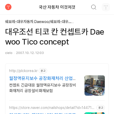
검색하기
국산 자동차 이것저것
티스토리
쉐보레-대우자동차 Daewoo/쉐보레-대우컨셉트카 Daewoo
대우조선 티코 칸 컨셉트카 Dae
woo Tico concept
cielo
2007. 10. 12. 12:03
http://plckorea.kr
광고
월정액유지보수 공장화재처리 산업자
동화 장비판매수리보수
컨셉트 긴급대응 월정액유지보수 공장장비
화재처리 공장설비화재보험
https://store.naver.com/nailshops/detail?id=144716
광고
9266