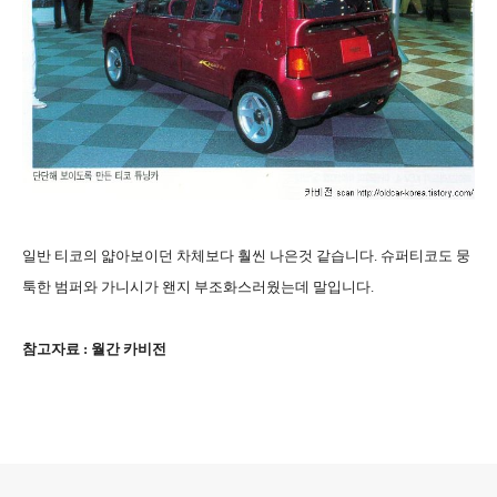
일반 티코의 얇아보이던 차체보다 훨씬 나은것 같습니다. 슈퍼티코도 뭉
툭한 범퍼와 가니시가 왠지 부조화스러웠는데 말입니다.
참고자료 : 월간 카비전
로그 정보