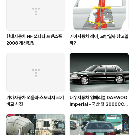
현대자동차 NF 쏘나타 트랜스폼
기아자동차 레이, 모방일까 참고일
2008 개선된점
까?
기아자동차 쏘울과 스포티지 크기
대우자동차 임페리얼 DAEWOO
비교 사진
Imperial - 국산 첫 3000CC
엔진, ABS를 장착한 고급차