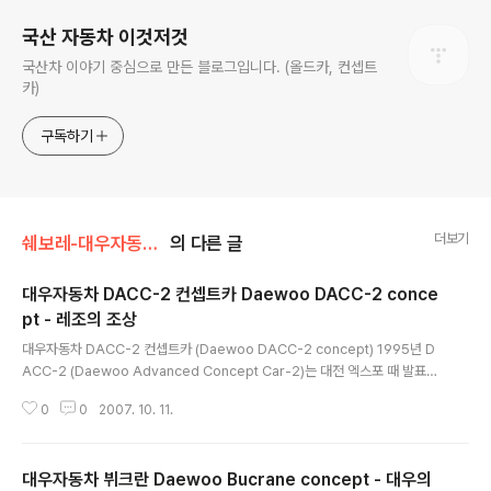
국산 자동차 이것저것
국산차 이야기 중심으로 만든 블로그입니다. (올드카, 컨셉트
카)
구독하기
더보기
쉐보레-대우자동차 Daewoo/쉐보레-대우컨셉트카 Daewoo
의 다른 글
대우자동차 DACC-2 컨셉트카 Daewoo DACC-2 conce
pt - 레조의 조상
글 내용
대우자동차 DACC-2 컨셉트카 (Daewoo DACC-2 concept) 1995년 D
ACC-2 (Daewoo Advanced Concept Car-2)는 대전 엑스포 때 발표되
었던 DACC-1의 뒤를 잇는 원박스형 개념의 차로 패키징 연구를 위해 개발되
0
0
2007. 10. 11.
었습니다. 1995년 서울모터쇼에 발표한 DACC-2 DACC-1이 MPV 스타일
의 시티카 형태로 마티즈에 가깝다면 DACC-2는 미니밴에 가까운 모습입니
다. 내부공간을 최대한 살리기위해 물방울 형태의 원박스 디자인을 활용했으며
대우자동차 뷔크란 Daewoo Bucrane concept - 대우의
고대 그리스의 원형 극장에서 착안한 뒷좌석은 높은 시트 레이아웃을 하고 있어