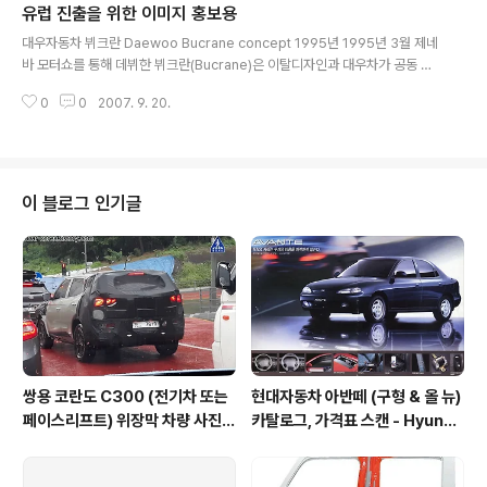
전방시야가 좋고 헤드룸에 여유가 있습니다. 높이는 1.74m. DACC-2는 목업
유럽 진출을 위한 이미지 홍보용
글 내용
모델이지만 2도어 4인승 RV로 전기, 휘발유, 하이브리드 등 세가지 ..
대우자동차 뷔크란 Daewoo Bucrane concept 1995년 1995년 3월 제네
바 모터쇼를 통해 데뷔한 뷔크란(Bucrane)은 이탈디자인과 대우차가 공동 디
자인한 2+2 시트 구성의 럭셔리 스포츠 쿠페 컨셉트카입니다. 본격적인 유럽
0
0
2007. 9. 20.
진출을 앞두었던 대우의 이미지 홍보를 위한 모델로 이후 본격적으로 사용되었
던 대우의 3분할 크롬 그릴과 대우마크를 반으로 자른듯한 로고를 뷔크란에 달
고 모터쇼에 선보였습니다. 이탈디자인 대우라는 이름으로 나오려다가 뷔크란
으로 발표되었습니다. C필러와 연결된 지붕은 루프윙의 기능을 겸한다고 합니
다. 은색으로 이루어진 유려한 보디는 미래지향적인 느낌과 복고풍의 조화로 모
이 블로그 인기글
터쇼에서 호평을 받았다고 하며 유럽에서 판매되는 씨에로와 에스페로에 달린
새로운 대우 엠블렘을 달고..
쌍용 코란도 C300 (전기차 또는
현대자동차 아반떼 (구형 & 올 뉴)
페이스리프트) 위장막 차량 사진 -
카탈로그, 가격표 스캔 - Hyunda
SsangYong Korando C300
i Avante Elantra 1995 catal
spyshot
og