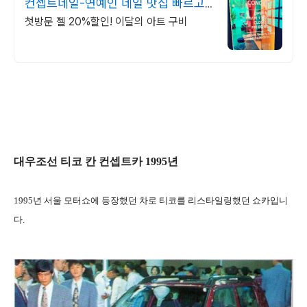
컨셉트네일-연예인 네일 맛집 빠르고
꼼꼼한 시술!
첫방문 젤 20%할인! 이달의 아트 구비
대우조선 티코 칸 컨셉트카 1995년
1995년 서울 모터쇼에 등장했던 차로 티코를 리스타일링했던 쇼카입니
다.