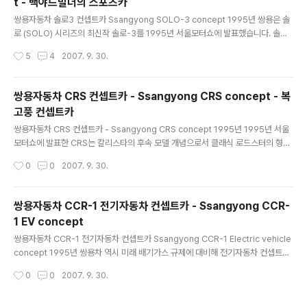
t - 백야드빌더의 스포츠카
글 내용
쌍용자동차 솔로3 컨셉트카 Ssangyong SOLO-3 concept 1995년 쌍용은 솔
로 (SOLO) 시리즈의 최신작 솔로-3를 1995년 서울모터쇼에 발표했습니다. 솔로-
2를 활용해 만들었으며 디자인의 변경도 이루어졌는데 켄 그린리(무쏘등을 디자인)
작성시간
5
4
2007. 9. 30.
교수의 손길도 닿았다고 합니다. 회전식 리트랙터블 헤드램프를 고정식 헤드램프로
변경하고 엔진을 포드 코스워스의 4기통 2.0L DOHC 터보에서 벤츠 직렬 6기통
3.2L DOHC 220 마력 엔진으로 바꾸었습니다. 솔로-3 컨셉트카는 원래 영국 백
쌍용자동차 CRS 컨셉트카 - Ssangyong CRS concept - 복
야드 빌더인 팬더(Panther)사의 솔로 스포츠카에 뿌리를 두고 있습니다. 1980년
고풍 컨셉트카
경영난에 빠진 팬더를 진도그룹 김영철 부회장이 인수하였고 이를다시 1987년 쌍
글 내용
용자동차와 합병하게되는데 1986년 솔로..
쌍용자동차 CRS 컨셉트카 - Ssangyong CRS concept 1995년 1995년 서울
모터쇼에 발표한 CRS는 칼리스타의 후속 모델 개념으로서 클래식 로드스터의 형태
를 가진 복고풍 컨셉트카 였습니다. 당시 각 메이커들은 저마다 영화에 나올듯한 미
작성시간
0
0
2007. 9. 30.
래형 컨셉트카를 내놓기 바빴으나 쌍용의 CRS는 거꾸로 복고풍 컨셉트카를 내놓았
습니다. 그 당시에는 이해하기 어려웠지만 지금 생각해보면 좋은 발상이었던것 같습
니다. 당시 CRS의 팀장이었던 강동호님은 이차의 컨셉을 풍요와 여유로움의 이미지
쌍용자동차 CCR-1 전기자동차 컨셉트카 - Ssangyong CCR-
로 디자인했다고 합니다. 모던 클래식 승용차라는 이름의 CRS는 클래식카풍의 4인
1 EV concept
승 로드스터로 220마력짜리 벤츠의 직렬 6기통 3.2L 엔진과 자동 4단 변속기로 최
글 내용
고시속 230KM를 냈습니다. FRP로 바디를 제작했습..
쌍용자동차 CCR-1 전기자동차 컨셉트카 Ssangyong CCR-1 Electric vehicle
concept 1995년 쌍용차 역시 미래 배기가스 규제에 대비해 전기자동차 컨셉트카
를 내놓았습니다. 1995년 서울모터쇼에 발표한 CCR-1 컨셉트카는 클린카와 푸른
작성시간
0
0
2007. 9. 30.
환경 그리고 깨끗한 도시 이미지의 결합을 표현하는 스타일로 개발했다고 하며 알루
미늄 스페이스 프레임과 FRP 보디로 무게를 줄이고 50마력을 내는 멀티 페이스 바