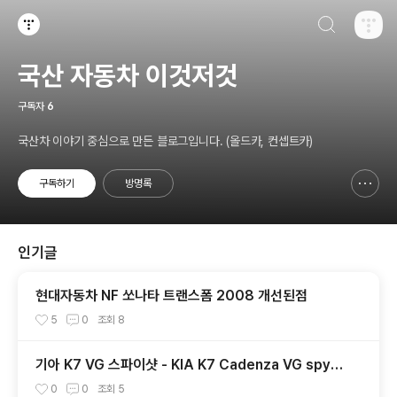
검색하기
티스토리
국산 자동차 이것저것
구독자
6
국산차 이야기 중심으로 만든 블로그입니다. (올드카, 컨셉트카)
구독하기
방명록
신고하기 레이어
열기
인기글
현대자동차 NF 쏘나타 트랜스폼 2008 개선된점
5
0
조회
8
기아 K7 VG 스파이샷 - KIA K7 Cadenza VG spysh
ot 1
0
0
조회
5