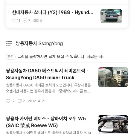
현대자동차 쏘나타 (Y2) 1988 - Hyundai
Sonata (Y2) 1988 - 1
11
7
조회
5
쌍용자동차 SsangYong
분류 전체보기
주요 글 목록
그림을 클릭하시면 크게 보실 수 있습니다. 자료는 자유롭게 쓰시고요. 다른 분들도 오시게 출처만 남겨주세요.
공지
쌍용자동차 DA50 베스트믹서 레미콘트럭 -
SsangYong DA50 mixer truck
글 내용
쌍용자동차 DA50 레미콘 트럭의 모습입니다. 특장차들은
오랜기간 사용되는 경우가 많은데 그중에서도 레미콘 트럭
은 신차보다는 구형을 더 많이 보게되는것 같더군요. 동양
작성시간
12
2
2012. 4. 21.
메이저 도색도 깨끗하고 방향지시등이 변색된거 빼고는 깨
끗한 상태로 현장에서 뛰고 있습니다. ▶ 쌍용자동차 홈페
이지 (http://www.smotor.com/kr/) 역사관 코너에 DA
쌍용차 카이런 베이스 - 상하이차 로위 W5
50에 관련된 자료가 있길래 올려봅니다. 관심있으신 분들
(SAIC 荣威 Roewe W5)
은 둘러보시면 좋을것 같습니다. ▲ DA50 레미콘 트럭은
글 내용
베스트믹서 (CW55HML) 라고 이름이 달렸었네요. ◎ 엔
쌍용자동차 카이런을 베이스로 개발한 상하이 자동차 (SAI