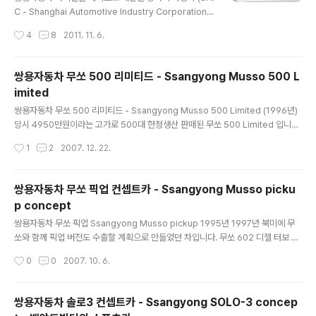
진은 대우중공업이 생산한 독일 MAN D2848M 엔진입
C - Shanghai Automotive Industry Corporation)
니다. 1980년대 ~ 1990년대 초기엔 국내 대형 상용차 업
의 로위(荣威 Roewe) W5의 모습입니다. 상하이차가 쌍
작성시간
4
8
2011. 11. 6.
체들은 일본에서 기본 모델을 들여온 경우가 대다수 였는
용차를 보유하던 시기에 개발된 차라고 하며 엔진은 3.2L
데 도입 초기에는 ..
가솔린 (벤츠혈통의 XGi 엔진)과 가솔린 1.8 터보엔진을
탑재합니다. http://data.auto.sina.com.cn/829 ▲ 전
쌍용자동차 무쏘 500 리미티드 - Ssangyong Musso 500 L
체적인 인상은 카이런과는 많이 틀려보입니다. 상하이차가
imited
중국에선 기반을 잡은 대형 업체라 최근 출시된 차들은 짝
글 내용
퉁을 넘어서 세련된 모습으로 나오더군요. ▲ 16인치 휠.
쌍용자동차 무쏘 500 리미티드 - Ssangyong Musso 500 Limited (1996년)
▲ 앞모습은 구형 쏘렌토의 느낌도 나지만 이질감이 들진
당시 4950만원이라는 고가로 500대 한정생산 판매된 무쏘 500 Limited 입니다.
않습니다. ▲ 다만 뒷모습은 QM5나 BMW X5 리어램프
벤츠의 직렬 6기통 3200cc의 가솔린 DOHC엔진을 달아 220마력의 힘을 냈습니
작성시간
1
2
2007. 12. 22.
를 확대 해 놓은듯한 모습인데 왕눈..
다. 한정판매 차량답게 스코틀랜드 가죽, 초경량 알루미늄휠, 특수재질의 범퍼 (FRP
나 카본파이버 재질인가요?), 매직 브라운 도장등 각종 호화사양을 장착했습니다. 잡
지광고를 스캔했습니다. (클릭하시면 원본 크기로 보실 수 있습니다.) 광고문구 명차
쌍용자동차 무쏘 픽업 컨셉트카 - Ssangyong Musso picku
를 '소장'하십시오 500분의 '귀족'께 바칩니다. 최고급차 500대를 만든것이 아닙니
p concept
다. 예술작품 500점을 만든 것입니다. 그래서 '소유'한다기 보다 '소장'한다고 말씀
글 내용
하시는 차 - 이..
쌍용자동차 무쏘 픽업 Ssangyong Musso pickup 1995년 1997년 북미에 무
쏘와 함께 픽업 버전도 수출할 계획으로 만들었던 차입니다. 무쏘 602 디젤 터보 모
델을 기본으로 제작했으며 길이 4770mm 너비 1800mm 높이 1750mm로 길이
작성시간
0
0
2007. 10. 6.
와 높이는 커지고 너비는 줄었습니다. 화물적재량은 700kg. 앞 좌석만 있고 화물칸
의 공간을 많이 배려한 모습으로 무쏘 스포츠와 비교해 전통적인 픽업의 구조를 가지
고 있습니다. 적재량은 700kg으로 무쏘 스포츠 보다는 짐을 더 많이 실을 수 있습니
쌍용자동차 솔로3 컨셉트카 - Ssangyong SOLO-3 concep
다. 참고자료 : 월간 카비전, 4WD&RV, 쌍용자동차