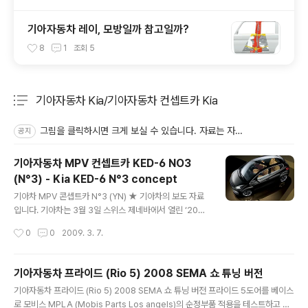
기아자동차 레이, 모방일까 참고일까?
8
1
조회
5
기아자동차 Kia/기아자동차 컨셉트카 Kia
분류 전체보기
주요 글 목록
그림을 클릭하시면 크게 보실 수 있습니다. 자료는 자유롭게 쓰시고요. 다른 분들도 오시게 출처만 남겨주세요.
공지
기아자동차 MPV 컨셉트카 KED-6 NO3
(N°3) - Kia KED-6 N°3 concept
글 내용
기아차 MPV 콘셉트카 N°3 (YN) ★ 기아차의 보도 자료
입니다. 기아차는 3월 3일 스위스 제네바에서 열린 ‘2009
제네바 국제 모터쇼’에서 콘셉트카 「Kia No 3(기아 넘버쓰
작성시간
0
0
2009. 3. 7.
리)」를 선보였다. 콘셉트카 「Kia No 3」는 피터 슈라이어 기
아차 디자인 총괄 부사장의 지휘 아래 기아차 유럽디자인
센터에서 제작되었으며, 기존 소형 다목적차량(MPV, Mul
기아자동차 프라이드 (Rio 5) 2008 SEMA 쇼 튜닝 버전
ti Purpose Vehicle)의 개념을 재정립하여 젊고 스포티
글 내용
기아자동차 프라이드 (Rio 5) 2008 SEMA 쇼 튜닝 버전 프라이드 5도어를 베이스
한 도시형 차량으로 탄생했다. 디자인보다는 실용성에만
로 모비스 MPLA (Mobis Parts Los angels)의 순정부품 적용을 테스트하고 소
치중하던 기존의 다른 MPV와는 달리 콘셉트카「Kia No