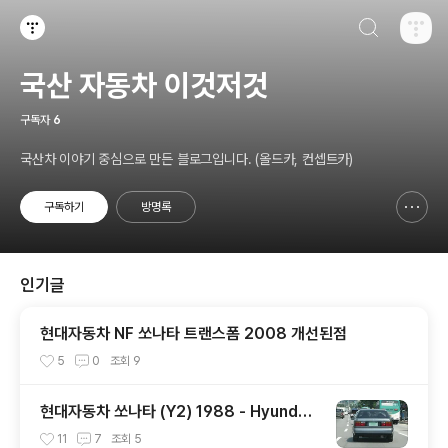
검색하기
티스토리
국산 자동차 이것저것
구독자
6
국산차 이야기 중심으로 만든 블로그입니다. (올드카, 컨셉트카)
구독하기
방명록
신고하기 레이어
열기
인기글
현대자동차 NF 쏘나타 트랜스폼 2008 개선된점
5
0
조회
9
현대자동차 쏘나타 (Y2) 1988 - Hyundai
Sonata (Y2) 1988 - 1
11
7
조회
5