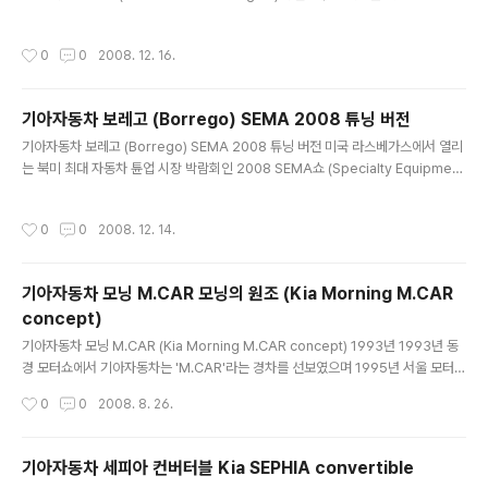
비자들의 반응을 조사하는 차량이라고 합니다. 주로 보디 키트가 순정부품이라고 하
3」는 소형차 크기에도 내부공간이 넉넉하고 이를 자유자재
네요. SEMA Rio5 Concept Prepared by Mobis Parts Los Angeles (MP
로 사용할 수 있어 실용적이면서도 차량 곳곳에 톡특한 아
작성시간
0
0
2008. 12. 16.
LA), the Rio5 concept vehicle based on the 2009 production model i
이디어가 적용되어 개성있는 디자인을 선보인다. 우선 넓
s a tuner's dream. The Rio5, featuring Kia-genuine accessories curr
은 ..
ently available from dealers, also is intended to functio..
기아자동차 보레고 (Borrego) SEMA 2008 튜닝 버전
글 내용
기아자동차 보레고 (Borrego) SEMA 2008 튜닝 버전 미국 라스베가스에서 열리
는 북미 최대 자동차 튠업 시장 박람회인 2008 SEMA쇼 (Specialty Equipment
Market Association (SEMA))에 발표된 보레고 (모하비) 튜닝 버전입니다. 검은
색 도장과 크롬 장식으로 무게감이 느껴지는 이 차량은 동력계통에 특별한 튜닝을 하
작성시간
0
0
2008. 12. 14.
지는 않았고 22인치의 Avarus 크롬휠과 요코하마의 PARADA Spec-X 285/45
R22 타이어와 로워링 스프링으로 균형을 맞추고 실내는 악어가죽 패턴을 적용한 시
트와 DVD, TV, 네비게이션을 포함한 AV 시스템을 적용했습니다. 사진을 클릭하시
기아자동차 모닝 M.CAR 모닝의 원조 (Kia Morning M.CAR
면 크게 보실 수 있습니다. 호화로운 튜닝을 한 SUV, 트럭들의 사진도 찾아봤습니다.
concept)
글 내용
기아자동차 모닝 M.CAR (Kia Morning M.CAR concept) 1993년 1993년 동
경 모터쇼에서 기아자동차는 'M.CAR'라는 경차를 선보였으며 1995년 서울 모터쇼
에서는 'M.CAR'라는 프로젝트명을 빼고 모닝이라는 이름을 달았습니다. 몇년후 출
작성시간
0
0
2008. 8. 26.
시되 많은 인기를 끌은 대우 마티즈와 비슷한 사이즈를 지녀 티코보다 더 경쟁력이
높아 보였는데 출시를 하지 않았습니다. 크기는 현재 마티즈와 비슷하며 앞뒤 오버행
이 짧고 휠베이스가 커 당시 대우가 내놓은 티코에 비해 공간이 넓을뿐만 아니라 안
기아자동차 세피아 컨버터블 Kia SEPHIA convertible
전성도 높인 경차 컨셉트였습니다. 샤시와 800cc 경차용 엔진도 자체에서 개발 완
글 내용