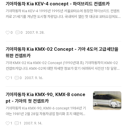
기아자동차 Kia KEV-4 concept - 하이브리드 컨셉트카
는 더블링크식으로 좁은 공간에서도 쉽게 여닫을 수 있으며 뒷부분을 해치백형태로
글 내용
만들어 실내공간을 키웠으며 실내는 인체공학적 형태로 아이보..
기아자동차 Kia KEV-4 1995년 1995년 서울모터쇼에 등장한 하이브리드 컨셉트
카로 21세기를 겨냥한 도시형 차량입니다. 국내에서 열린 첫 대규모 모터쇼임에도
국내 메이커들은 전기차와 무공해차를 다양하게 선보였습니다. 이것은 1990년 10
월 27일 캘리포니아 주의회를 통과한 대기보존법으로 인한 영향이 컸다고 합니다.
작성시간
0
0
2007. 9. 28.
이 법안은 캘리포니아에서 차를 파는 메이커에게 무공해차 판매를 의무화하는 것으
로 98년부터 2000년까지 판매대수의 2% 2001년에는 5% 2003년부터는 10%
의 무공해차를 판매해야되는 것으로 세계 자동차 메이커들에게 큰 충격을 안겨 주었
기아자동차 Kia KMX-02 Concept - 기아 4도어 고급세단을
습니다. 국내 기술진과 디자인팀으로 제작된 기아자동차의 KEV-4 컨셉트카 녹색의
위한 컨셉트카
둥근형태가 귀엽습니다. KEV-4는 실내공간을 키우기 위해 전..
글 내용
기아 KMX-02 Kia KMX-02 Concept (1990년대 초) 기아자동차의 KMX-02
컨셉트카입니다. KMX-02에 대한 자세한 정보가 찾기 어려워서 사진만 1장 달랑있
습니다. 사진을 보면 뒷 배경에 세피아 구형이 보이고 KMX-02 라는 개발명으로 추
작성시간
1
0
2007. 9. 16.
측해보면 1991년 이후에 나온 컨셉트카로 보입니다. 사진에는 4도어 고급세단을 위
한 컨셉트라고 써있습니다. 세피아나 나중에 나온 크레도스의 느낌도 납니다. 참고자
료 : 월간 카비전
기아자동차 Kia KMX-90, KMX-B conce
pt - 기아의 첫 컨셉트카
글 내용
기아자동차 Kia KMX-90, KMX-6 concept 1984년 기
아는 1981년 2월 28일 자동차공업 합리화 조치 때문에
상용차만을 생산하게 되지만 계속 승용차개발을 추진했고
작성시간
1
1
2007. 9. 14.
이런 연장선상에서 1984년 서울국제무역박람회에 컨셉트