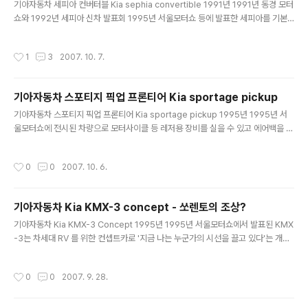
기아자동차 세피아 컨버터블 Kia sephia convertible 1991년 1991년 동경 모터
료했지만 모터쇼에 수년간 출품을 반복하면서 신선감이 떨어지는등 출시를 차일피
쇼와 1992년 세피아 신차 발표회 1995년 서울모터쇼 등에 발표한 세피아를 기본
일 미루다 개발 프로젝트가 중단되기 이릅니다. ..
으로 만든 세피아 컨버터블 입니다. 반자동식 소프트탑과 1.8DOHC 엔진, 4단 자동
변속기를 탑재했으며 독일 카르만(KARMANN)과 합작하여 유럽에서 생산될 계획
작성시간
1
3
2007. 10. 7.
이었지만 무산되었습니다. 대신 카르만과는 스포티지의 조립생산을 맡겨 유럽에서
현지 생산판매되었습니다. 일반 세피아와 비교시 헤드라이트와 범퍼등이 약간 변경
되었는데 더 날렵한 인상으로 느껴집니다. 위의 사진에서 당시 박규철님이 곧 국산
기아자동차 스포티지 픽업 프론티어 Kia sportage pickup
컨버터블을 기대한다고 하셨지만 10년이 훌쩍 지난 현재 국산 컨버터블 차량은 나오
글 내용
지 않고 있습니다. (기아가 판매한 로터스 엘란 제외..
기아자동차 스포티지 픽업 프론티어 Kia sportage pickup 1995년 1995년 서
울모터쇼에 전시된 차량으로 모터사이클 등 레저용 장비를 실을 수 있고 에어백을 달
았습니다. 적재공간은 길이 1850mm 너비 1415mm 높이 1655mm. 기아는 개발
해놓고도 뜸을 들이거나 시판을 포기한 차가 많았는데 스포티지 픽업도 그런 예입니
작성시간
0
0
2007. 10. 6.
다. 참고자료 : 월간 카비전, 4WD&RV
기아자동차 Kia KMX-3 concept - 쏘렌토의 조상?
글 내용
기아자동차 Kia KMX-3 Concept 1995년 1995년 서울모터쇼에서 발표된 KMX
-3는 차세대 RV 를 위한 컨셉트카로 '지금 나는 누군가의 시선을 끌고 있다'는 개발
테마로 전체적으로 둥글지만 터프하면서도 공격적인 모습으로 스타일링 되었습니
다. KMX-3는 앞범퍼 내부에 윈치를 보이지않게 내장하여 험로주행을 적극적으로
작성시간
0
0
2007. 9. 28.
대비하면서도 스포티한스타일링을 융합한 컨셉트카입니다. 현대의 HCD-3 처럼 오
프로드와 스포츠카의 성격을 지니고 있으며 험로주행을 위해 두툼한 앞범퍼 아래에
커버를 달고 그 안에 윈치를 장착했다고 합니다. 엔진은 직렬 4기통 2.0L 이고 도어