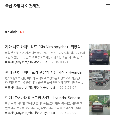
국산 자동차 이것저것
스파이샷
43
기아 니로 하이브리드 (Kia Niro spyshot) 위장막
차량 사진
며칠전 직접 찍은 기아 니로 하이브리드 위장막 차량 사진입니다. 전체
적인 모습은 i30, 골프 와 비슷해보이는데 덩치는 조금 더 크더군요.
기아자동차의 하이브리드 전용차량이 될 가능성이 높다고 하네요. 이
미출시차,Spyshot,위장막/기아 Kia
2015.08.24
름은 니로 (Kia Niro) 라고. 니로 브레이크 등이 켜진 모습.
현대 신형 마이티 트럭 위장막 차량 사진 - Hyundai
Mighty truck spyshot
현대자동차의 신형 마이티 트럭으로 추정되는 차량의 스파이샷입니
다. 직접 찍은 사진들입니다. (블랙박스에 찍힌거라 화질이 좀 떨어지
네요) 앞쪽은 위장막 때문에 별로 볼건 없지만 현재 마이티보다 좀 더
미출시차,Spyshot,위장막/현대 Hyundai
2015.03.09
각진 깍두기같은 모습이었습니다. 와이퍼도 ㄱ 모양인것이 눈에 띄네
요. 사골중에 사골 마이티 트럭이 위장막을 쳐놓은걸보면 외형은 변화
현대 LF쏘나타 테스트카 사진 - Hyundai Sonata 2
가 좀 있을것같아 기대가 됩니다. 다른장소에서 찍은 마이티 위장막차
015 Test car spyshot
작년 여름사진이긴한데 LF쏘나타 테스트차량을 발견하고 사진을 찍
량의 뒷모습입니다. 후미등은 리베로 트럭에서 많이 보던 넓적한 후미
었습니다. 브레이크등, 후진등, 깜박이까지 전부 붉은색인게 특이해서
등을 그대로 쓰는것 같네요. 잘 안보이지만 후미등 아래쪽에 검은색 범
눈에 띄더군요. 아반떼MD 테스트카도 저런식의 후미등을 달고 다니
미출시차,Spyshot,위장막/현대 Hyundai
2015.03.09
퍼? 가 달린게 보입니다. 2년전년쯤 현대 마이티의 원조인 미쓰비시