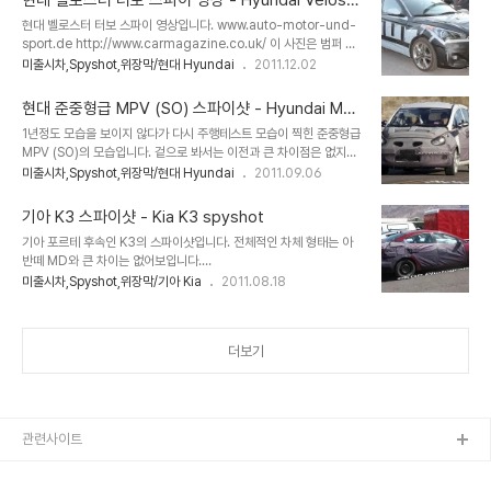
현대 벨로스터 터보 스파이 영상 - Hyundai Velost
니다. http://www.themotorreport.com.au/54519/2013-
er Turbo spy
renault-fluence-update-spied-testing
현대 벨로스터 터보 스파이 영상입니다. www.auto-motor-und-
http://carscoop.blogspot.com/2012/06/u-spy-2013-
sport.de http://www.carmagazine.co.uk/ 이 사진은 범퍼 아
renault-fluence-facelift-and.html ▲ 범..
랫 부분이 그대로 드러나 있네요.
미출시차,Spyshot,위장막/현대 Hyundai
2011.12.02
현대 준중형급 MPV (SO) 스파이샷 - Hyundai MP
V (SO) spyshot 4
1년정도 모습을 보이지 않다가 다시 주행테스트 모습이 찍힌 준중형급
MPV (SO)의 모습입니다. 겉으로 봐서는 이전과 큰 차이점은 없지만
컨셉트카 HED-5에 달렸던 휠과 비슷한게 달렸네요. 현대차 준중형
미출시차,Spyshot,위장막/현대 Hyundai
2011.09.06
급 MPV (SO) 스파이샷 3 현대차 준중형급 MPV (SO) 스파이샷 2
현대차 준중형급 MPV (SO) 스파이샷 1
기아 K3 스파이샷 - Kia K3 spyshot
http://www.auto.cz/spy-photos-hyundai-hed-5-61168
기아 포르테 후속인 K3의 스파이샷입니다. 전체적인 차체 형태는 아
http://www.autowereld.com/spyshots/detail.asp?
반떼 MD와 큰 차이는 없어보입니다.
artikel=12060&artikelen=Wordt 사진을보면 운전자의 시트 위
http://blogs.insideline.com/straightline/2011/08/spy-
미출시차,Spyshot,위장막/기아 Kia
2011.08.18
치도 기존 MPV보다 높은것 같고 전방 시야도 넓을것 같습니다. 만약
photos-elantra-based-2013-kia-forte-sedan-testing-
국내 출시를 한다면 시보레 올란도와 경쟁을 벌이겠네요. 컨셉트카..
in-the-us-five-door-and-koup-confirmed.html
http://www.leftlanenews.com/kia-forte-2013.html
더보기
관련사이트