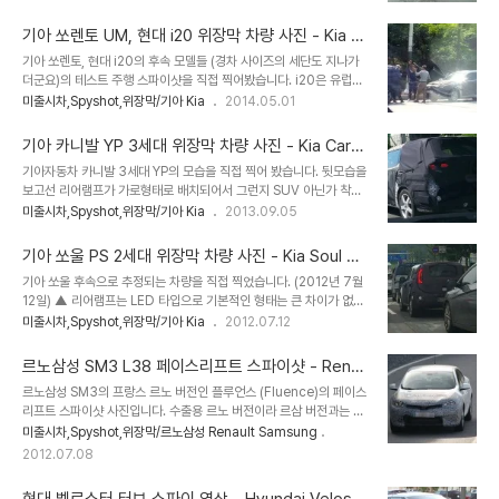
는 사진을 본적이 있습니다. 투싼ix 후미등과 흡사한 지금 LF쏘나타
후소 캔터 트럭이 위장막없이 돌아다니는걸 몇번 본적이 있는데 현대
후미등은 영 못생겼는데 차라리 저렇게 해놓으니 더 보기 좋더군요.
자동차 연구소에서 신형 마이티 개발하는데 참고할려고..
기아 쏘렌토 UM, 현대 i20 위장막 차량 사진 - Kia S
orento UM & Hyundai i20 2015 spyshot
기아 쏘렌토, 현대 i20의 후속 모델들 (경차 사이즈의 세단도 지나가
더군요)의 테스트 주행 스파이샷을 직접 찍어봤습니다. i20은 유럽전
용이라 국내 시장과는 상관이 없을것 같고 쏘렌토 후속은 2014년 하
미출시차,Spyshot,위장막/기아 Kia
2014.05.01
반기에 출시된다는 신문 기사가 있네요. 맨앞에는 은색 제네시스가 같
이 다니더군여. ▼ 뉘르부르크링에서 테스트하는 쏘렌토 후속 UM과
기아 카니발 YP 3세대 위장막 차량 사진 - Kia Carni
i20 의 스파이 영상입니다.
val (Sedona) YP 2014 spyshot
기아자동차 카니발 3세대 YP의 모습을 직접 찍어 봤습니다. 뒷모습을
보고선 리어램프가 가로형태로 배치되어서 그런지 SUV 아닌가 착각
도 들었는데 전체적인 모습은 평범한 미니밴의 범주에서 벗어나진 않
미출시차,Spyshot,위장막/기아 Kia
2013.09.05
은것 같습니다. 그래도 이전 카니발에서 느껴지던 승합차스러운 느낌
은 덜 나네요. 뉴스를 검색해보니 2014년 초에 출시된다고 하네요.
기아 쏘울 PS 2세대 위장막 차량 사진 - Kia Soul PS
▼ 아래 2 사진은 퍼온 사진으로 유럽에서 테스트중인 모습인데 카렌
spyshot
기아 쏘울 후속으로 추정되는 차량을 직접 찍었습니다. (2012년 7월
스처럼 무난 평범 스타일로 가는것 같습니다.
12일) ▲ 리어램프는 LED 타입으로 기본적인 형태는 큰 차이가 없어
보였습니다. ▲ 차이점은 사이드미러가 둥그스름한 형태로 바뀌고 뒷
미출시차,Spyshot,위장막/기아 Kia
2012.07.12
범퍼에 달린 야광 반사판의 위치가 아래쪽으로 더 내려 간것 같더군요.
모닝 스포츠 범퍼와 비슷한 형태가 아닐지.. ▲ 착시 현상일수도 있는
르노삼성 SM3 L38 페이스리프트 스파이샷 - Rena
데 앞 펜더 부분의 굴곡이 좀 부드러워진것 같고, 트랙스터나 쏘렌토R
ult Fluence 2013 spyshot
르노삼성 SM3의 프랑스 르노 버전인 플루언스 (Fluence)의 페이스
처럼 본넷이 열리는 모양도 달라진것 같네요. 전체적으로 둥글둥글하
리프트 스파이샷 사진입니다. 수출용 르노 버전이라 르삼 버전과는 차
고 풍만해진 느낌?
이가 좀 있을거라고 봅니다만 앞 모습의 범퍼와 그릴의 형태를 보면 최
미출시차,Spyshot,위장막/르노삼성 Renault Samsung
근 출시되는 르노 디자인 흐름을 따르고 있는게 보입니다. 뒷모습은 요
2012.07.08
즘 자동차업계의 추세인지 (앞모습만 바꾸고 뒤는 거의 그대로인) 변
화가 거의 없는것 같고 램프 내부의 모양을 수정하는 정도가 아닐까 합