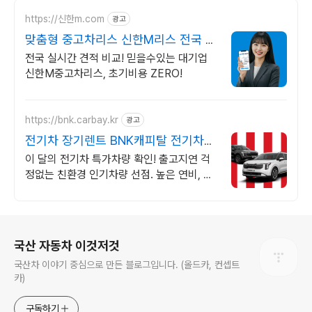
https://신한m.com
광고
맞춤형 중고차리스 신한M리스 전국 중
고차리스 실시간 견적
전국 실시간 견적 비교! 믿을수있는 대기업
신한M중고차리스, 초기비용 ZERO!
https://bnk.carbay.kr
광고
전기차 장기렌트 BNK캐피탈 전기차
인기모델 타임특가
이 달의 전기차 특가차량 확인! 출고지연 걱
정없는 친환경 인기차량 선점. 높은 연비, 친
환경 혜택, 조용한 주행과 승차감! 인기 전기
차 즉시출고 선점!
로그 정보
국산 자동차 이것저것
국산차 이야기 중심으로 만든 블로그입니다. (올드카, 컨셉트
카)
구독하기