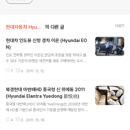
더보기
현대자동차 Hyundai
의 다른 글
현대차 인도용 신형 경차 이온 (Hyundai EO
N)
글 내용
인도 전략형 경차인 이온은 싼값에 초점을 맞춘 차라고 볼
수 있다. 이온의 타켓은 세컨카를 새로 구매하려는 도시 중
산층과 도시 젊은층이며 승용차 수요가 도시외곽으로도 확
7
6
2011. 12. 12.
산되는 추세에 맞춰 시골에서 가족용 승용차를 찾는 소비
자들도 그 대상이다. 현대는 싸게 차를 만들기위해 2억달
러의 연구비를 들였으며 남양연구소와 인도 현지의 하이데
북경현대 아반떼HD 중국형 신 위에동 2011
라바드 연구소가 함께 개발을 진행했다. 이를 통해 부품을
단순화했으며 편의사양을 기능이 더욱 단순화된 저가형을
(Hyundai Elantra Yuedong 新悦动)
글 내용
집어넣었다. 현지에서 생산되는 부품 조달율을 95%로 높
중국형 아반떼 (HDC 위에동 YueDong)는 2008년 아반
인점도 생산비를 낮추는데 일조했다. 당초 약 500만원대
떼 HD를 기본으로 중국인의 기호를 반영해 개발된 현지 전
를 목표로 개발되던 이온은 몇가지 장비를 추가함에 따라
략형 모델입니다. 이 위에동 은 중국 시장에서 가장 수요가
가격이 올라 현지 판매가는 6개 사양에 630~870만원 정
4
0
2011. 10. 18.
큰 준중형급 (C세그먼트) 시장에서 인기가 높은 모델로 2
도이다. ▼ 현대가 인도에서 판매하고 있는 상..
010년에만 23만3000여대가 판매되었다고 하네요. 베이