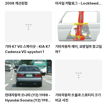
2008 개선된점
미사일 카탈로그 - Lockheed
martin Sidewinder catalog
1996
기아 K7 VG 스파이샷 - KIA K7
기아자동차 레이, 모방일까 참고일
Cadenza VG spyshot 1
까?
현대자동차 쏘나타 (Y2) 1988 -
기아자동차 쏘울과 스포티지 크기
Hyundai Sonata (Y2) 1988
비교 사진
- 1