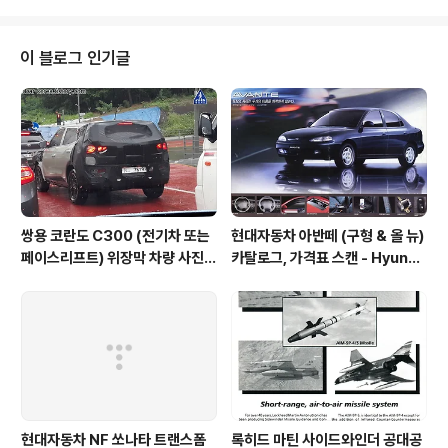
징현대는 위에동 의 디자인과 성능을 개선 시킨 마이너체
인지 모델을 내놓았습니다. 북경현대차는 신형 위에동 과
더불어 신형 이란터 (아반떼 XD)도 내놓고 함께 판매하고
이 블로그 인기글
있는데 반해 아반떼 MD는 판매하고 있지 않네요. 구형 아
반떼 HD 위에동 링크 아반떼 XD 이란터 2011년형 링크
▶ 중국 내 전국적인 공모를 통해 결정된 HDC의 중국명
‘위에동’ (悦动-悅動)의 뜻은 '悅' 운전의 즐거움, '動'은
다이나믹한 ..
쌍용 코란도 C300 (전기차 또는
현대자동차 아반떼 (구형 & 올 뉴)
페이스리프트) 위장막 차량 사진 -
카탈로그, 가격표 스캔 - Hyunda
SsangYong Korando C300
i Avante Elantra 1995 catal
spyshot
og
현대자동차 NF 쏘나타 트랜스폼
록히드 마틴 사이드와인더 공대공