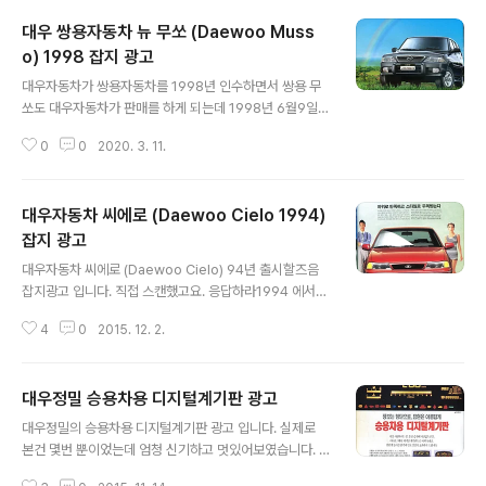
대우 쌍용자동차 뉴 무쏘 (Daewoo Muss
o) 1998 잡지 광고
글 내용
대우자동차가 쌍용자동차를 1998년 인수하면서 쌍용 무
쏘도 대우자동차가 판매를 하게 되는데 1998년 6월9일
무쏘의 페이스리프트 뉴 무쏘가 판매를 시작 합니다. 뉴 무
0
0
2020. 3. 11.
쏘의 출시 초기 1998년까지는 쌍용자동차 엠블럼을 달고
있는걸로 보이고 1999년부터는 대우자동차의 3분할 그릴
과 엠블럼으로 바뀐것 같습니다. 뉴 무쏘의 외관은 전보다
대우자동차 씨에로 (Daewoo Cielo 1994)
각진 모습이 많이 사라지고 둥그스름해진게 특징입니다.
제 취향에는 초기형 무쏘의 각진 스타일이 더 좋더군요. 초
잡지 광고
글 내용
기형 각진 무쏘는 2020년 현재 거의 보기 힘들고 페이스
대우자동차 씨에로 (Daewoo Cielo) 94년 출시할즈음
리프트 뉴 무쏘는 간간히 보입니다. 색상은 검정색이 대다
잡지광고 입니다. 직접 스캔했고요. 응답하라1994 에서
수고요. 주로 나이가 좀 있으신 아저씨들께서 많이 타고 다
정우가 씨에로를 타고 나왔다고해서 잠깐이지만 다시 주목
니시더군요. 터보 인터쿨러의 힘으로! 젊고 당당한 스타일
4
0
2015. 12. 2.
을 받기도. 95년 이때쯤이 저희집 새차를 구입하려고 알아
로! NEW 무쏘 탄생 강한 심장으로 ..
보던 시기였는데 대우 씨에로 와 현대 아반떼 중에 고르던
것이 기억나네요. 당시 차도 잘 모르고 자동차잡지만 봐선
대우정밀 승용차용 디지털계기판 광고
씨에로가 르망 개량형이라는것도 알기 어려웠던 시기라 T
글 내용
V광고 (여자가 흰색 씨에로타고 황소와 달리는) 가 좀 더
대우정밀의 승용차용 디지털계기판 광고 입니다. 실제로
끌렸던 씨에로 구입하자고 했었지요. 결국에 부모님은 아
본건 몇번 뿐이었는데 엄청 신기하고 멋있어보였습니다. 8
반떼를 구입.. 아반떼 구입한게 잘한거긴하지요. 20년이
0년대 인기외화 전격Z작전의 주인공 키트에 디지털계기판