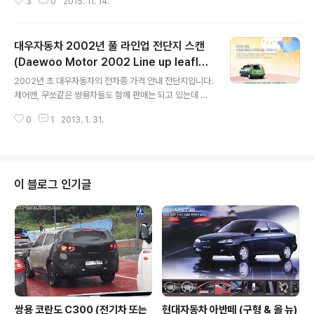
지난 지금 구아방과 다르게 씨에로는 거의 찾아보기가 힘
3
0
2015. 11. 14.
이 달려있었는데 그 영향인지 80-90년대 디지털계기판이
들어서 길에 가끔 씨에로가 지나가는걸 보면 한참 쳐다보
많은 인기를 끌었던것 같네요. (그외에도 검게 스모크 처리
게 되더군여. 얼마전에는 동네주차장에 ..
된 후미등, 빨간 빛이 왔다갔다하는 탐색장치 튜닝) 정보는
대우자동차 2002년 풀 라인업 전단지 스캔
첨단으로, 표현은 아름답게 승용차용 디지탈계기판 차를
사랑하시는 분, 운전 습관에 자신없으신 분, 아날로그에서
(Daewoo Motor 2002 Line up leafle
글 내용
디지탈 계기판으로 바꿔 보세요. 한단계 높아진 품격과 연
t)
2002년 초 대우자동차의 전차종 가격 안내 전단지입니다.
료 절감의 효과까지 드립니다. 주행정보 시스템이 내장된
체어맨, 무쏘같은 쌍용차들도 함께 판매는 되고 있는데 대
대우 디지탈 (V.H.C.) 계기판은 주행조건에 따라 차량의 운
우 3분할 라디에이터 그릴은 쌍용의 원래 디자인으로 돌아
행상태, 각종 경고등 컴퓨터가 계산한 운행에 필요한 모든
0
1
2013. 1. 31.
갔습니다. (쌍용차가 1998년 대우차에 인수되고 2000년
정보를 첨단 디자인의 그래픽 모니터..
다시 분리되기 전까지 대우 그릴이 적용되었지만 어색한
느낌이 컸지요.) 10년전 가격이지만 레간자 1.8이 요즘 경
차값이군요. 반면 렉스턴 RX320 (가솔린 3.2L 엔진)은 4
000만원이 넘는게 지금봐도 비싸다는 느낌이드네요. 아무
이 블로그 인기글
리 대한민국 1%라지만..
쌍용 코란도 C300 (전기차 또는
현대자동차 아반떼 (구형 & 올 뉴)