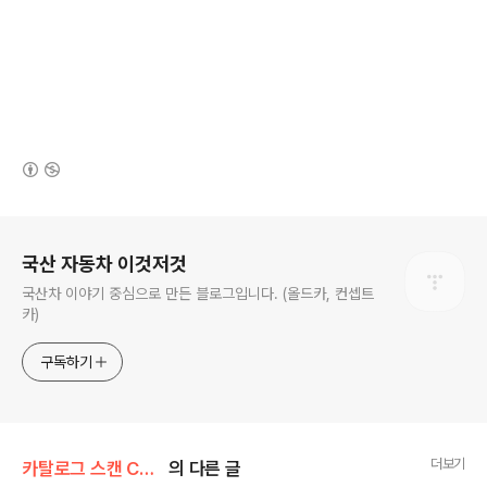
(새창열림)
로그 정보
국산 자동차 이것저것
국산차 이야기 중심으로 만든 블로그입니다. (올드카, 컨셉트
카)
구독하기
더보기
카탈로그 스캔 Catalog scan/대우 Daewoo
의 다른 글