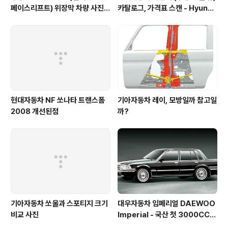
페이스리프트) 위장막 차량 사진 -
카탈로그, 가격표 스캔 - Hyunda
SsangYong Korando C300
i Avante Elantra 1995 catal
spyshot
og
현대자동차 NF 쏘나타 트랜스폼
기아자동차 레이, 모방일까 참고일
2008 개선된점
까?
기아자동차 쏘울과 스포티지 크기
대우자동차 임페리얼 DAEWOO
비교 사진
Imperial - 국산 첫 3000CC
엔진, ABS를 장착한 고급차