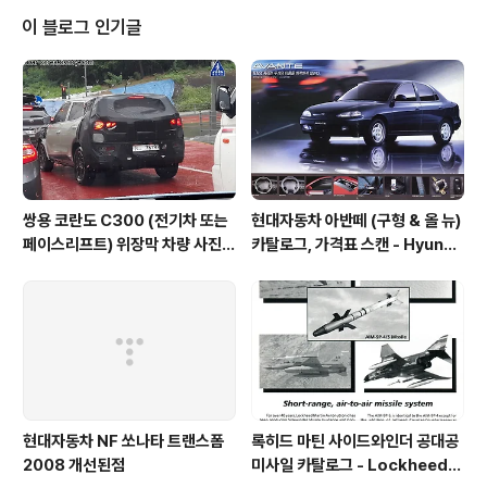
이 블로그 인기글
쌍용 코란도 C300 (전기차 또는
현대자동차 아반떼 (구형 & 올 뉴)
페이스리프트) 위장막 차량 사진 -
카탈로그, 가격표 스캔 - Hyunda
SsangYong Korando C300
i Avante Elantra 1995 catal
spyshot
og
현대자동차 NF 쏘나타 트랜스폼
록히드 마틴 사이드와인더 공대공
2008 개선된점
미사일 카탈로그 - Lockheed