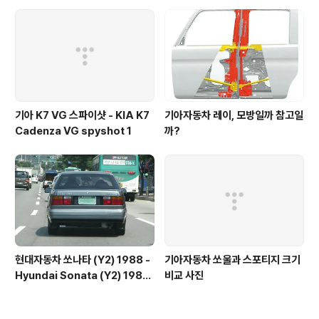
martin Sidewinder catalog
1996
기아 K7 VG 스파이샷 - KIA K7
기아자동차 레이, 모방일까 참고일
Cadenza VG spyshot 1
까?
현대자동차 쏘나타 (Y2) 1988 -
기아자동차 쏘울과 스포티지 크기
Hyundai Sonata (Y2) 1988
비교 사진
- 1