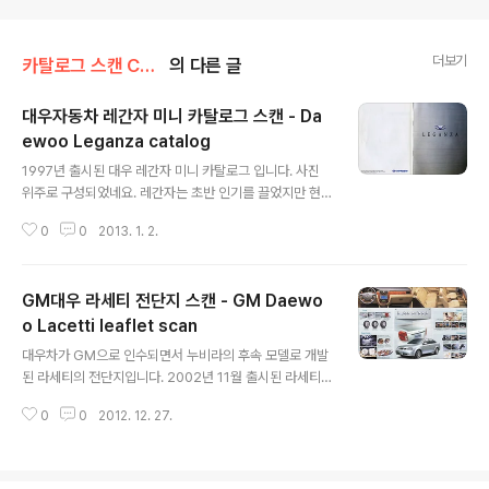
더보기
카탈로그 스캔 Catalog scan/대우 Daewoo
의 다른 글
대우자동차 레간자 미니 카탈로그 스캔 - Da
ewoo Leganza catalog
글 내용
1997년 출시된 대우 레간자 미니 카탈로그 입니다. 사진
위주로 구성되었네요. 레간자는 초반 인기를 끌었지만 현
대 EF 쏘나타, 기아 크레도스2, 삼성 SM5까지 중형 4파
0
0
2013. 1. 2.
전이 벌어지며 경쟁이 치열해지고 회사사정도 어려운 상황
이었습니다. 이에 대우는 준대형급으로 계획된 매그너스를
레간자 출시 2년만인 1999년에 사실상 중형차 시장에 투
GM대우 라세티 전단지 스캔 - GM Daewo
입했고 레간자는 1800cc 엔진만 얹고 판매가되는 저가
중형차 신세가 되었지요.
o Lacetti leaflet scan
글 내용
대우차가 GM으로 인수되면서 누비라의 후속 모델로 개발
된 라세티의 전단지입니다. 2002년 11월 출시된 라세티
는 구 대우차 시절 대부분의 개발이 이루어진 차였지만 판
0
0
2012. 12. 27.
매는 GM 그룹의 광범위한 유통망을 통해 세계 각국에 공
급되면서 월드카로서의 역할을 충실히 해냈던 모델입니다.