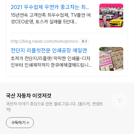
2021 우수업체 우먼카 중고차는 최우
수모범업체에서!
15년연속 고객만족 최우수업체, TV출연 여
성CEO운영, 토스카 실매물 5만대
2009~2023년 우수 고객만족 업체 "네티즌
선정 최우수 홈페이지"
http://blog.naver.com/momoprinco
광고
전단지 리플렛전문 인쇄공장 매일연
초저가 전단지/리플렛! 막막한 인쇄물-디자
인부터 인쇄제작까지 한큐에해결해드립니
다.
로그 정보
국산 자동차 이것저것
국산차 이야기 중심으로 만든 블로그입니다. (올드카, 컨셉트
카)
구독하기