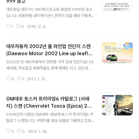
999 광고
글 내용
대우정밀 대우 PC 네비게이션 오토 파일럿 1999년 광고
입니다. 자동차용 내비게이션이 흔하지 않을 때라 이렇게
노트북을 내비게이션으로 사용하던 시절이 있었습니다. 저
1
0
2019. 12. 4.
도 집에 있는 노트북을 내비게이션으로 활용해볼까 생각해
본적이 있는데 비싼 노트북을 덜컹거리는 차안에서 쓰다간
HDD 가 고장날 것 같고 충전과 거치도 어려워서 포기한
대우자동차 2002년 풀 라인업 전단지 스캔
기억이 있습니다. 노트북 컴퓨터가 길을 찾아준다. 대우 P
C 네비게이션 오토 파일럿 큰맘 먹고 장만한 노트북 컴퓨
(Daewoo Motor 2002 Line up leafle
글 내용
터를 워드로만 쓰긴 아깝다? 운전할 때 쉽고 편하게 길을
t)
2002년 초 대우자동차의 전차종 가격 안내 전단지입니다.
찾을 수 있었으면 좋겠다? 그렇다면 대우 PC 내비게이션
체어맨, 무쏘같은 쌍용차들도 함께 판매는 되고 있는데 대
을 만나보십시오. 노트북 PC 를 활용한 국내 최초의 카 내
우 3분할 라디에이터 그릴은 쌍용의 원래 디자인으로 돌아
비게이션 시스템. 대우 오토 파일럿. 비용은 일반 시스템보
0
1
2013. 1. 31.
갔습니다. (쌍용차가 1998년 대우차에 인수되고 2000년
다 훨씬 저렴하지만 24개의 인공위성..
다시 분리되기 전까지 대우 그릴이 적용되었지만 어색한
느낌이 컸지요.) 10년전 가격이지만 레간자 1.8이 요즘 경
GM대우 토스카 프리미엄6 카탈로그 (서태
차값이군요. 반면 렉스턴 RX320 (가솔린 3.2L 엔진)은 4
000만원이 넘는게 지금봐도 비싸다는 느낌이드네요. 아무
지) 스캔 (Chevrolet Tosca (Epica) 200
글 내용
리 대한민국 1%라지만..
8 catalog)
2008년에 나왔던 GM대우-쉐보레 토스카 프리미엄6 카
탈로그 스캔입니다. 서태지를 홍보 모델로 기용하고 진보
를 향한 열정이란 주제로 광고를 만들어 화제를 모았던 기
0
0
2013. 1. 28.
억이 나는군요. 그런데 TV광고에서도 그렇고 카탈로그에