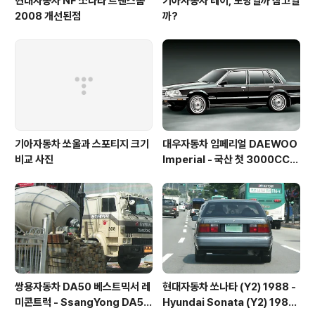
현대자동차 NF 쏘나타 트랜스폼
기아자동차 레이, 모방일까 참고일
2008 개선된점
까?
기아자동차 쏘울과 스포티지 크기
대우자동차 임페리얼 DAEWOO
비교 사진
Imperial - 국산 첫 3000CC
엔진, ABS를 장착한 고급차
쌍용자동차 DA50 베스트믹서 레
현대자동차 쏘나타 (Y2) 1988 -
미콘트럭 - SsangYong DA50
Hyundai Sonata (Y2) 1988