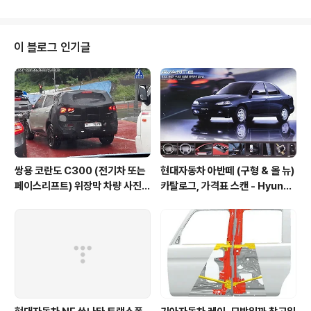
서도 (단 2컷) 반짝 등장하고 사라졌다는 느낌이 드네요.
서태지가 토스카를 운전하거나 아니면 운전석에 앉은 모
습, 차량과 함께 찍은 장면이 없다는건 거물급? 모델을 제
대로 활용하지 못한것 같습니다. (이유가 있었겠지만)
이 블로그 인기글
쌍용 코란도 C300 (전기차 또는
현대자동차 아반떼 (구형 & 올 뉴)
페이스리프트) 위장막 차량 사진 -
카탈로그, 가격표 스캔 - Hyunda
SsangYong Korando C300
i Avante Elantra 1995 catal
spyshot
og