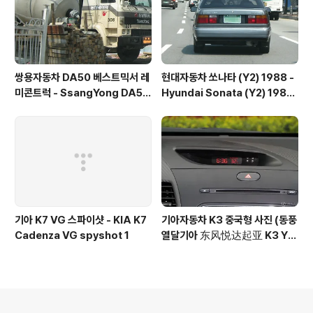
쌍용자동차 DA50 베스트믹서 레
현대자동차 쏘나타 (Y2) 1988 -
미콘트럭 - SsangYong DA50
Hyundai Sonata (Y2) 1988
mixer truck
- 1
기아 K7 VG 스파이샷 - KIA K7
기아자동차 K3 중국형 사진 (동풍
Cadenza VG spyshot 1
열달기아 东风悦达起亚 K3 YD
c)
의안내