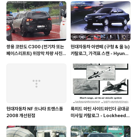
쌍용 코란도 C300 (전기차 또는
현대자동차 아반떼 (구형 & 올 뉴)
페이스리프트) 위장막 차량 사진 -
카탈로그, 가격표 스캔 - Hyunda
SsangYong Korando C300
i Avante Elantra 1995 catal
spyshot
og
현대자동차 NF 쏘나타 트랜스폼
록히드 마틴 사이드와인더 공대공
2008 개선된점
미사일 카탈로그 - Lockheed
martin Sidewinder catalog
1996