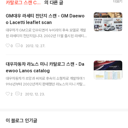
더보기
카탈로그 스캔 Catalog scan/대우 Daewoo
의 다른 글
GM대우 라세티 전단지 스캔 - GM Daewo
o Lacetti leaflet scan
글 내용
대우차가 GM으로 인수되면서 누비라의 후속 모델로 개발
된 라세티의 전단지입니다. 2002년 11월 출시된 라세티
는 구 대우차 시절 대부분의 개발이 이루어진 차였지만 판
0
0
2012. 12. 27.
매는 GM 그룹의 광범위한 유통망을 통해 세계 각국에 공
급되면서 월드카로서의 역할을 충실히 해냈던 모델입니다.
대우자동차 라노스 미니 카탈로그 스캔 - Da
ewoo Lanos catalog
글 내용
대우자동차가 르망과 씨에로 후속의 소형차로 개발하여 1
996년부터 2002년까지 판매했던 라노스의 미니 카탈로
그 입니다. 당시 경쟁차였던 현대 엑센트나 기아 아벨라와
2
2
2012. 12. 23.
비교하면 약간이나마 고급 소형차 이미지를 가졌습니다.
이 블로그 인기글