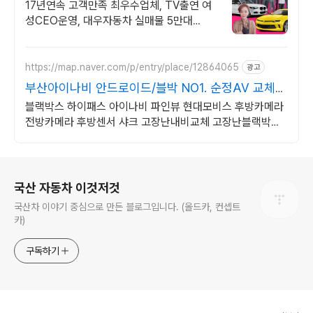
우수모범업체에서!
17년연속 고객만족 최우수업체, TV출연 여
성CEO운영, 대우자동차 실매물 5만대
2009~2023년 우수 고객만족 업체 "네티즌
선정 최우수 홈페이지"
https://map.naver.com/p/entry/place/12864065
광고
부산아이나비 안드로이드/블박 NO1. 순정AV 교체설
치!
블랙박스 하이패스 아이나비 파인뷰 현대모비스 후방카메라
전방카메라 후방센서 샤크 고장난내비교체 고장난블랙박스
교체 흐릿한후방카메라교체 잡소리방지 배선방음작업기본!!
로그 정보
국산 자동차 이것저것
국산차 이야기 중심으로 만든 블로그입니다. (올드카, 컨셉트
카)
구독하기