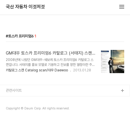
국산 자동차 이것저것
토스카 프리미엄6
1
GM대우 토스카 프리미엄6 카탈로그 (서태지) 스캔
(Chevrolet Tosca (Epica) 2008 catalog)
2008년에 나왔던 GM대우-쉐보레 토스카 프리미엄6 카탈로그 스
캔입니다. 서태지를 홍보 모델로 기용하고 진보를 향한 열정이란 주제
로 광고를 만들어 화제를 모았던 기억이 나는군요. 그런데 TV광고에
카탈로그 스캔 Catalog scan/대우 Daewoo
2013.01.28
서도 그렇고 카탈로그에서도 (단 2컷) 반짝 등장하고 사라졌다는 느낌
이 드네요. 서태지가 토스카를 운전하거나 아니면 운전석에 앉은 모습,
차량과 함께 찍은 장면이 없다는건 거물급? 모델을 제대로 활용하지
못한것 같습니다. (이유가 있었겠지만)
관련사이트
Copyright © Daum Corp. All rights reserved.