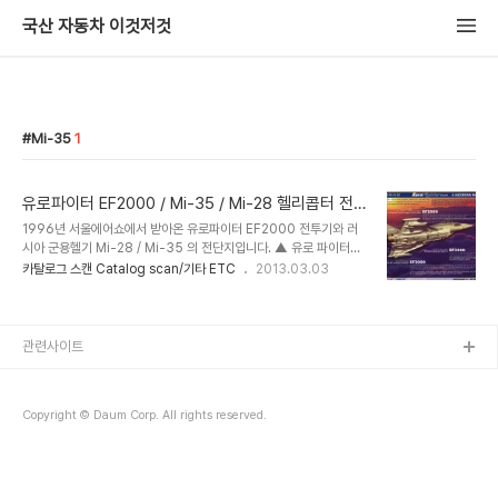
국산 자동차 이것저것
Mi-35
1
유로파이터 EF2000 / Mi-35 / Mi-28 헬리콥터 전
단지 - EF2000 typhoon / Mi-35 / Mi-28 leaflet
1996년 서울에어쇼에서 받아온 유로파이터 EF2000 전투기와 러
시아 군용헬기 Mi-28 / Mi-35 의 전단지입니다. ▲ 유로 파이터
EF2000은 (Eurofighter Typhoon)은 유럽 4개국이 (영국, 독일,
카탈로그 스캔 Catalog scan/기타 ETC
2013.03.03
이탈리아, 스페인) 공동 개발한 다목적 전투기입니다. 1990년대부터
한국 차세대 전투기 사업에 꾸준히 입찰은 하고 있으나 전망이 그리 밝
지는 않습니다. 특히 유지 운용에드는 비용이 시간당 1억원에 달해 도
입 국가들이 골치를 앓고 있다는 군요. (F-22 6천만원, F-15K 3천
관련사이트
만원, F-16 1천만원) 유로파이터를 운용하거나 구입예정인 국가는 공
동개발한 4개국 외에 사우디아라비아 (72대), 오스트리아 (15대), 오
만 (12대) 입니다. ▲ Mi-28 (나토명 하복 Havoc)..
Copyright © Daum Corp. All rights reserved.