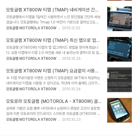
울 수 있어 시야도 가리지 않고 개인적으로 만족하며 사용하고 있습니
– 바로 가기 등록 지점 삭제를 ‘집으로 회사로 설정변경’ 으로 수정되
다. 가격은 인터넷 쇼핑몰에서 1만원 정도인데 저가형이라 제품 마무
었습니다..
모토글램 XT800W 티맵 (TMAP) 네비게이션 간단
리나 생김새가 좀 허접하다란 느낌도 없지 않지만 기본 기능은 별 문제
사용 소감.
모토글램에서 티맵을 1달여간 사용하면서 느낀 장단점을 간단히 써보
없이 해줘서 만원 정도에 이 정도면 괜찮지 않나 생각이 드네요. ▼ 제
겠습니다. 모토글램에는 Tmap 1.0 버전이 기본으로 깔려있고요.
품 박스의 모습입니다. ▲ FLY 카 유니버설 홀더라고 써 있네요. ▲
CPU 속도도 느리지 않아 티맵을 구동하면서 버벅인다거나 다운되지
모토글램 MOTOROLA XT800W
2010.12.02
유리에 흡착하는 거치대의 작동 기능이 써 있습니다. 기본 기능은 다
는 않았습니다. ○ 장점 。도난의 우려가 거의 없다. 。작다보니 휴대
되더군요. ▲ 구성품은 3가지로 간단합니다. ▲ 폰을 올려놓는 홀더
성이 좋고 주행시 전방 시야에 방해가 적다. 。티맵이 나름대로 교통
부분인데 내부 스프링에 의해서 크기 조..
모토글램 XT800W 티맵 (TMAP) 최신 맵으로 업그
량등을 따져 경로를 검색한다. (같은 길이라도 가끔 경로가 다르게 안
레이드 하기.
모토글램 (XT800W) 티맵의 맵 업그레이드 방법을 정리해 봤습니
내를 함) 。 과속카메라등을 경고하는 안전운전 도우미는 PC연결 없
다. 요즘 티맵에서 티맵 2.0 버전을 새로 내 놓았는데 갤럭시S 등 일
이 3G 통신망으로 업데이트 가능. 。 GPS를 빨리 잡는다. (늦어도 1
부 기종만 지원되고 있고 모토글램은 이전 버전의 티맵을 쓰고 있습니
모토글램 MOTOROLA XT800W
2010.10.26
분 이내) ● 단점 。 7인치 네비게이션보다 작다보니 눈에 잘 안들어
다. 버전은 구형이라도 맵은 계속 업그레이드를 받아야 네비게이션 기
온다. 。전문 네비게이션과 비교해 자잘하고 다양한 고급기능이 적다.
능을 제대로 활용할 수 있겠지요. 모토글램에 기본 장착된 티맵을 실행
(예를들어 xx동 교차로 이런 멘트가 ..
모토글램 XT800W 티맵 (TMAP) 요금없이 사용하
해보니 맵 버전이 2009년 11월달로 한참된거라 업그레이드가 필요
기.
☆ 티맵 무료이용권 이벤트 신청하기 모토글램은 SKT에서 제공하는
한 상태더군요. 마법사 버전은 1.16으로 업그레이드가 필요 없었습니
네비게이션 티맵을 사용할 수 있더군요. 작년에 이어 올해도 (2011년
다. 속도제한 카메라등을 알려주는 안전운전 도우미는 별도의 과정없
12월 31일)까지 1년 무료이용권을 주는 이벤트를 계속 하고 있으니
모토글램 MOTOROLA XT800W
2010.10.26
이 티맵에 접속하면 통신망에서 자동적으로 업그레이드 여부를 물어
이용료 부담없이 사용하실 수 있습니다. 먼저 TSTORE
옵니다. ★ 맵 업글전 PC와 모토글램 USB 케이블로 연결 준비하기
(http://www.tstore.co.kr) 에 가셔서 회원가입을 하신뒤
맵을 업그레이드 하려면 먼저 모토글램과 PC..
모토로라 모토글램 (MOTOROLA - XT800W) 골
TSTORE의 SPECIAL GIFT
드블랙 오픈케이스
공짜폰 가뭄인 요즘 뽐뿌 사이트에서 눈팅하다 괜찮은 조건이 등장했
(http://www.tstore.co.kr/userpoc/promotionevent/valueP
길래 지른 모토로라의 안드로이드 스마트폰 모토글램 (XT800W 골
ackEvent.omp?XAREA=web0103) 를 클릭하면 무료이용권을
드블랙 색상) 입니다. 정부가 휴대폰 요금을 내린다고 큰 소리치던건
모토글램 MOTOROLA XT800W
2010.10.23
신청할 수 있습니다. 한가지 주의하실 점은 100% 무료는 아니더군
어찌 흐지부지 되버리고 그나마 최신폰을 저렴히 살수 있는 보조금에
요. 그러나 조금만 주의하시면 별도 통화료 없이 사용하실 수 있습니
대해서는 계속 태클이 들어와서 구매조건이 요즘은 영 안좋더군요. (9
다. 유료서비스는 대중교통정보 ..
월 추석전까지는 조건이 꽤 좋았고 공짜 스마트폰도 꽤 있었습니다.)