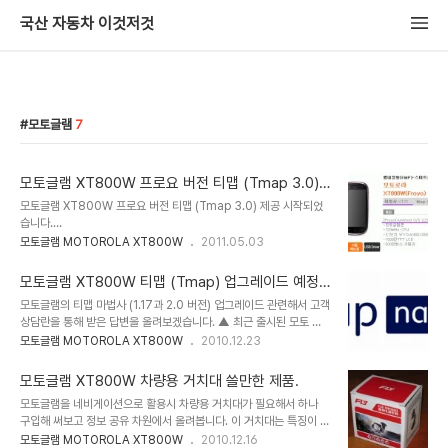
국산 자동차 이것저것
모토글램
7
모토글램 XT800W 프로요 버전 티맵 (Tmap 3.0)
제공 시작.
모토글램 XT800W 프로요 버전 티맵 (Tmap 3.0) 제공 시작되었
습니다.
http://tmap.tworld.co.kr/tmap2/navigation/phoneSearc
모토글램 MOTOROLA XT800W
2011.05.03
hMapdown.jsp?ver_type=3 모토로라 모토글램 스마트폰의 안드
로이드 OS가 버전업 되었는데요. 이와관련해서 티맵 3.0 버전의 업
모토글램 XT800W 티맵 (Tmap) 업그레이드 예정
그레이드가 예정에 있는지 궁금해서 상담란에 질문을 해봤습니다. 질
답변.
모토글램의 티맵 마법사 (1.17과 2.0 버전) 업그레이드 관련해서 고객
문 : 모토로라 모토글램 XT800 모델의 안드로이드가 프로요 (2.2)
상담란을 통해 받은 답변을 올려보겠습니다. ▲ 최근 출시된 모토 디
로 4월 25일 업그레이드 됬는데요. 업그레이드 하고나니 기존
파이는 마법사 1.17이지만 나머지 모토글램, 모토쿼티, 모토로이는
모토글램 MOTOROLA XT800W
2010.12.23
TMAP은 버전이 맞지 않아 실행이 안되네요. 모토글램 안드로이드
1.16으로 버전업이 진행되지 않았더군요. 1.17에서 개선된 점은
2.2 프로요에서 실행되는 TMAP 3.0은 언제 제공되는지 궁금합니
Ver.1.17 : - 메뉴 플리킹 속도가 최적화되었습니다. - 최근 목적지 리
다. 상담원 답변 : XT800W 기종 Froyo 버전에서 이용..
모토글램 XT800W 차량용 거치대 쓸만한 제품.
스트 화면에서 ‘다운로드’ 버튼을 추가하였고 삭제 버튼 기능을 개선하
모토글램을 네비게이션으로 활용시 차량용 거치대가 필요해서 하나
였습니다. - 주소 검색에서 ‘시/군/구’ 검색화면에서 이전화면으로 되
구입해 써보고 정보 공유 차원에서 올려봅니다. 이 거치대는 특징이 하
돌아갈 수 있도록 기능을 개선하였습니다. - 안전운전 도우미 미리 보
나 있는데 유리에 흡착해서 장착하는 기능과 별도로 차량 송풍구에 끼
모토글램 MOTOROLA XT800W
2010.12.16
기 메뉴위치가 수정되었습니다. - 메뉴 > 정보 및 설정 > 길안내 설정