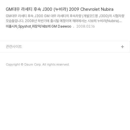
상출처 http://www.motorauthority.com/
GM대우 라세티 후속 J300 (누비라) 2009 Chevrolet Nubira
GM대우 라세티 후속 J300 GM 대우 라세티의 후속차량 (개발코드명 J300)의 시험차량
모습들입니다. 2008년 하반기에 출시될 예정이며 해외에서는 시보레 누비라(Nubira)라
는 이름으로 판매된다고 합니다. 엔진은 오펠 계열의 1.6-2.0 가솔린 모델, 디젤과 더불어
미출시차,Spyshot,위장막/쉐보레 GM Daewoo
2008.02.16
6단 자동변속기를 탑재할 예정. 플랫폼은 GM의 입실론 아키텍쳐라는 추측이 있습니다.
관련사이트
Copyright © Daum Corp. All rights reserved.