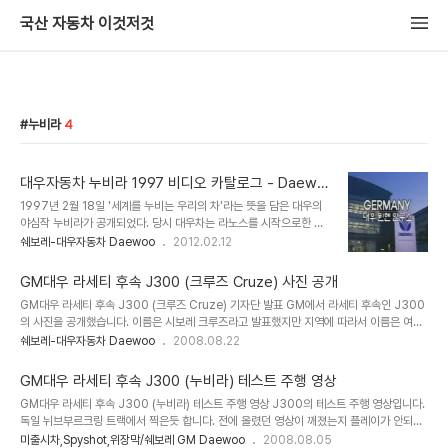
국산 자동차 이것저것
누비라
4
대우자동차 누비라 1997 비디오 카탈로그 - Daewo
o Nubira 1997 Video catalog
1997년 2월 18일 '세계를 누비는 우리의 차'라는 뜻을 담은 대우의
야심작 누비라가 공개되었다. 당시 대우차는 라노스를 시작으로한 신
차 5종을 동시개발하면서 가장 공을 들인 중심 모델이 준중형급인 누
쉐보레-대우자동차 Daewoo
2012.02.12
비라였다. 특히 누비라는 대우차가 1993년부터 차량 개발에서 역점
을 둔 기술세계화의 2번째 결과물로 차량 디자인은 이탈리아의 이데
GM대우 라세티 후속 J300 (크루즈 Cruze) 사진 공개
아 IDEA사를 비롯해서 영국의 대우 워딩 테크니컬 센터, 독일 뮌헨 연
GM대우 라세티 후속 J300 (크루즈 Cruze) 기자단 발표 GM에서 라세티 후속인 J300
구소등 국내외 업체와 인력간의 협업으로 완성되었다. ▲ DWTC (
의 사진을 공개했습니다. 이름은 시보레 크루즈라고 발표했지만 지역에 따라서 이름은 여러
대우 워딩 테크니컬센터, Daewoo Worthing Technical Center
가지로 변경될 수 있으니 한국이나 유럽, 아시아, 호주등에서는 어떤 이름을 달고 출시할지
쉐보레-대우자동차 Daewoo
2008.08.22
) 대우 워딩 테크니컬 센터의 전신인 IAD (International
는 기다려봐야 할것 같습니다. GM의 글로벌 델타2 플랫폼을 사용했으며 GM대우에서 개발
Automotive Design)는 1976년 설립된 자동차 전문 디자인, 엔
에 많은 부분을 참여했다고 합니다. 비록 회사는 GM에 속해있지만 앞으로 독일 오펠처럼 생
지니어..
GM대우 라세티 후속 J300 (누비라) 테스트 주행 영상
산과 개발의 중요한 위치를 차지하는 수준까지 올라갔으면 합니다. (크루즈의 수석 디자이너
GM대우 라세티 후속 J300 (누비라) 테스트 주행 영상 J300의 테스트 주행 영상입니다.
가 김태완 이라고 써 있습니다. 기아차의 피터 슈라이어 부사장과 그 역할이나 위치를 비교
독일 뉘브부르크링 트랙에서 찍은듯 합니다. 전에 올렸던 영상이 깨졌는지 플레이가 안되서
해봐도 될것 같습니다.) 엔진은 가솔린 직렬 4기통 16밸브 1.6리터 112마력 버전과 1..
새로 올렸습니다. 2008년 가을경에 출시한다고 하는데 어떤 성능을 보일지 궁금합니다. 영
미출시차,Spyshot,위장막/쉐보레 GM Daewoo
2008.08.05