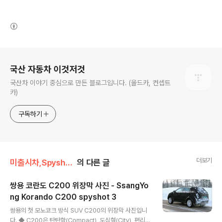
(새창열림)
로그 정보
국산 자동차 이것저것
국산차 이야기 중심으로 만든 블로그입니다. (올드카, 컨셉트
카)
구독하기
더보기
미출시차,Spyshot,위장막/쌍용 SsangYong
의 다른 글
쌍용 코란도 C200 위장막 사진 - SsangYo
ng Korando C200 spyshot 3
글 내용
쌍용의 첫 모노코크 방식 SUV C200의 위장막 사진입니
다. ◆ C200은 탄탄함(Compact), 도심형(City), 편리함