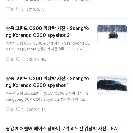
(Convenience) 등을 의미하는 'C'를 모티브로 개발하는
0
0
2010. 3. 7.
크로스오버 차량으로 국내에서는 현대 투싼ix, 르노삼성 Q
M5, GM대우 윈스톰 급의 차량들과 경쟁. ◆ 앞바퀴굴림
기반의 모노코크 SUV 차량형식. ◆ 2000cc 디젤엔진 (1
쌍용 코란도 C200 위장막 사진 - SsangYo
75마력)과 6단 자동변속기, 16km/l 연비. ◆ C200의 원
안 디자인에도 참여한 이탈디자인이 ‘현재의 디자인을 바
ng Korando C200 spyshot 2
글 내용
꾸는 게 좋겠다’는 의견을 받고 디자인변경. ◆ 차명은 코
쌍용차 신형 CUV C200 위장막 사진 - Ssangyong CU
란도로 검토중. ◆ 출시시기는 4월에있을 부산모터쇼에서
V C200 spyshots 쌍용차가 처음으로 모노코크 보디의
양산형에 가까운 컨셉트카를 선보이고 7월에 판매할 예정
전륜구동방식 플랫폼을 이용해 개발하고 있는 C200의 위
이라고 합니다만 일단 쌍용차 사정이 안정적이질 않다보
0
0
2009. 3. 19.
장막 사진입니다.C200은 탄탄함(Compact), 도심형(Cit
니..
y), 편리함(Convenience) 등을 의미하는 'C'를 모티브
로 개발하는 크로스오버 차량으로 국내에서는 현대 투싼,
쌍용 코란도 C200 위장막 사진 - SsangYo
기아 스포티지, 르노삼성 QM5 급의 차량들과 경쟁할것으
로 보입니다.파워트레인은 175마력급의 2000cc 디젤엔
ng Korando C200 spyshot 1
글 내용
진과 6단변속기를 장착할 것이라 하며 액티언도 계속 생산
쌍용의 신형 크로스오버카(CUV) C200 위장막 사진 - S
할 계획.쌍용 C200 위장막 사진 1사진을 클릭하시면 크게
sangyong CUV C200 spyshots 쌍용차가 처음으로
보실 수 있습니다.사진출처http://www.caradvice.co
모노코크 보디의 전륜구동방식 플랫폼을 이용해 개발하고
m.au/25963/2010-kia-sporta..
0
0
2009. 3. 14.
있는 C200의 위장막 사진입니다. C200은 탄탄함(Com
pact), 도심형(City), 편리함(Convenience) 등을 의미
하는 'C'를 모티브로 개발하는 크로스오버 차량으로 국내
쌍용 체어맨W 베이스 상하이 로위 리무진 위장막 사진 - SAI
에서는 현대 투싼, 기아 스포티지, 르노삼성 QM5 급의 차