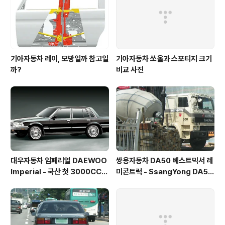
기아자동차 레이, 모방일까 참고일
기아자동차 쏘울과 스포티지 크기
까?
비교 사진
대우자동차 임페리얼 DAEWOO
쌍용자동차 DA50 베스트믹서 레
Imperial - 국산 첫 3000CC
미콘트럭 - SsangYong DA50
엔진, ABS를 장착한 고급차
mixer truck