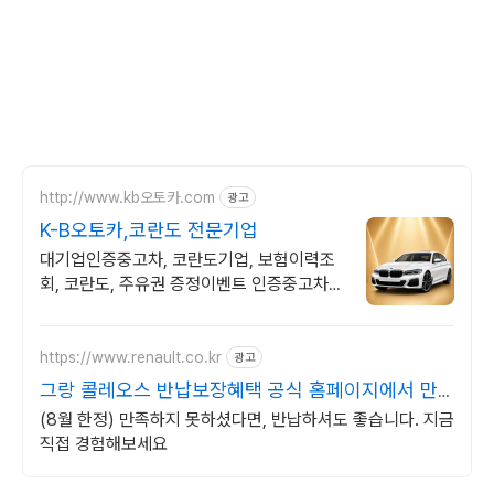
http://www.kb오토카.com
광고
K-B오토카,코란도 전문기업
대기업인증중고차, 코란도기업, 보험이력조
회, 코란도, 주유권 증정이벤트 인증중고차 7
만대이상! 찾아가는 홈서비스! 낮은 할부이자
율, 24시간실매물전산연동
https://www.renault.co.kr
광고
그랑 콜레오스 반납보장혜택 공식 홈페이지에서 만
나보세요
(8월 한정) 만족하지 못하셨다면, 반납하셔도 좋습니다. 지금
직접 경험해보세요