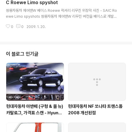
량들과 경쟁할것으로 보입니다. 파워트레인은 175마력급
C Roewe Limo spyshot
글 내용
의 2000cc 디젤엔진과 6단변속기를 장착할 것이라 하며
쌍용자동차 체어맨W 베이스 Roewe 럭셔리 리무진 위장막 사진 - SAIC Ro
액티언도 계속 생산할 계획. C200의 출시시기는 최근 쌍
ewe Limo spyshots 쌍용자동차 체어맨W 리무진 버전을 베이스로 개발중
용이 힘든 상황에 있으나 신문기사들을 검색해보니 2009
에 있는 상하이 자동차 (SAIC - Shanghai Automotive Industry Corpor
년 9월에 예정대로 맞출것이라 합니다. 사진을 클릭하시면
0
0
2009. 1. 20.
ation)의 로위(Roewe) 리무진 위장막 사진입니다. 쌍용차의 최대주주인 SAI
크게..
C (상하이차)는 상하이시 소유의 국영 기업으로 미국의 GM, 독일의 폭스바겐
과 합작 공장이 있으면서도 여러개의 자체 브랜드(버스, 오토바이, 부품, 금융
등)를 가진 회사입니다. 봄에 있을 상하이 모터쇼에 출품한다고 하는데 쌍용 브
랜드가 아닌 로위 브랜드를 달고 중국 시장에 출시한다고 하네요. 사진출처 htt
이 블로그 인기글
p://www.chinacartimes.com/2009/0..
현대자동차 아반떼 (구형 & 올 뉴)
현대자동차 NF 쏘나타 트랜스폼
카탈로그, 가격표 스캔 - Hyunda
2008 개선된점
i Avante Elantra 1995 catal
og