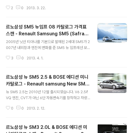
공략합니다. 경쟁차량도 투싼이나 스포티지보다 한 단계
2
0
2013. 3. 22.
높은 싼타페급으로 삼았지만 일단 차 크기가 작아보여서
국내시장에서 큰 인기를 누리진 못하고 있습니다. 해외에
서도 QM5와 메카니즘에서 큰 차이가 없는 형제차량인 닛
르노삼성 SM5 뉴임프 08 카탈로그 가격표
산 카슈카이가 100만대이상 생산 판매되며 히트친것과 비
교하면 실적이 생각보단 저조하다고 볼 수 있지요. ▲▼ Q
스캔 - Renault Samsung SM5 (Safran
글 내용
M5가 좋은 평가를 받는 부분이 피에조 인젝터, 파노라마
e) catalog
2005년 닛산 티아나를 기본으로 발매된 2세대 SM5가 2
선루프등 국내 / 동급 최초 장비를 많이 탑재한 점입니다.
007년 내외장과 엔진에 변화를 준 SM5 뉴 임프레션 모델
▲ 역시 QM5도 출시 초기 색상 선택을 다양하게 할 수 있
로 발매됩니다. 디자인은 기존 닛산 티아나의 인상에서 벗
었지만 년식이 바뀌면서 비인기 색상은 다 없어졌지요. ▼
3
0
2013. 4. 1.
어나려는듯 전면에 V형 캐릭터 라인을 집어 넣었으나 이로
QM5 08년형 가격표입니다. ▼ 2..
인해 범퍼가 길어보여 마치 주걱턱처럼 생겼다는 악평도
있었지요. 전체적으론 무난한 디자인이었지만 툭 튀어나온
르노삼성 뉴 SM5 2.5 & BOSE 에디션 미니
앞범퍼 때문에 사람들의 호불호가 갈렸던 기억이 나네요.
엔진은 SR2 에서 가변밸브 시스템이 달린 M4R 로 바뀌면
카탈로그 - Renault samsung New SM5
글 내용
서 출력과 연비 경량화등의 성능 개선이 있었으나 엔진 마
(Latitude) 2.5 & BOSE catalog
뉴 SM5 2.5는 2010년 12월 출시되었습니다. V6 2.5ℓ
운트가 3개로 줄면서 진동이 커졌다는 문제가 제기되기도
VQ 엔진, CVT가 아닌 6단 자동변속기를 장착하고 차량
했습니다. 임프레션 모델은 르노 마크를 달고 샤프란 (Safr
에 맞는 소음과 진동 개선, 서스펜션 튜닝을 거쳤다고 하네
ane) 이란 이름으로 중동 지역에 판매되기도 했습니다. S
0
0
2013. 2. 12.
요. 듀얼 머플러와 크루즈콘트롤 및 스피드 리미터, 2.5 엠
M5 임프레션의 가격표입니다...
블럼 등을 적용했으며 SE Plus와 RE 사양으로 판매되었
으며 SE Plus 2790만원 RE 2980만원이었습니다. 2.5
르노삼성 뉴 SM3 2.0L & BOSE 에디션 미
ℓ 모델들은 2012년 SM5 플래티넘이 나오면서 단종이 됩