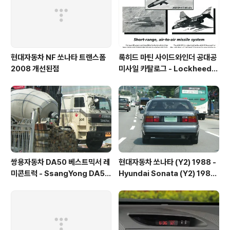
현대자동차 NF 쏘나타 트랜스폼
록히드 마틴 사이드와인더 공대공
2008 개선된점
미사일 카탈로그 - Lockheed
martin Sidewinder catalog
1996
쌍용자동차 DA50 베스트믹서 레
현대자동차 쏘나타 (Y2) 1988 -
미콘트럭 - SsangYong DA50
Hyundai Sonata (Y2) 1988
mixer truck
- 1