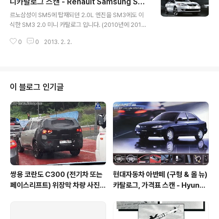
니다. 뉴 SM5 BOSE 에디션은 2012년 6월에 출시되었
니카탈로그 스캔 - Renault Samsung SM
글 내용
는데 보스 사운드 시스템과 실내외를 블랙 화이트 컨셉으
3 2.0 & BOSE (Fluence L38) catalog s
르노삼성이 SM5에 탑재되던 2.0L 엔진을 SM3에도 이
로 약간의 변경을 준 모델입니다. SM3 역시 보스 에디션
can
식한 SM3 2.0 미니 카탈로그 입니다. (2010년에 2011
을 판매했었습니다. 아무래도 페이스리프트 하기전 재고
년형이 등장하며 추가되었으나 2012년 페이스리프트를
소진을 위해 내놓은 사양같지요.
0
0
2013. 2. 2.
거치면서 2.0L 사양은 삭제) ▲ 경쟁사의 모델보다 무려 1
000rpm이나 낮은 3700rpm에서 최대 토크가 발휘된다
고 써있는데 아마 아반떼 MD의 1.6 GDI 엔진에 대응하려
고 2.0L 사양을 내놓은것 같네요. (아반떼는 4850rpm에
서 최대토크 17.0kg.m / 최고출력 140마력 6300rpm)
이 블로그 인기글
▼ SM3가 페이스 리프트되기 전 막바지에 등장했던 BO
SE 스페셜 에디션. (BOSE 사운드 시스템과 내외장을 조
금 변경한 정도) 르노삼성 차량들은 풀 체인지나 페이스 리
프트가 느리고 경쟁사에 대응하다보니 이처럼 무슨무슨 '..
쌍용 코란도 C300 (전기차 또는
현대자동차 아반떼 (구형 & 올 뉴)
페이스리프트) 위장막 차량 사진 -
카탈로그, 가격표 스캔 - Hyunda
SsangYong Korando C300
i Avante Elantra 1995 catal
spyshot
og