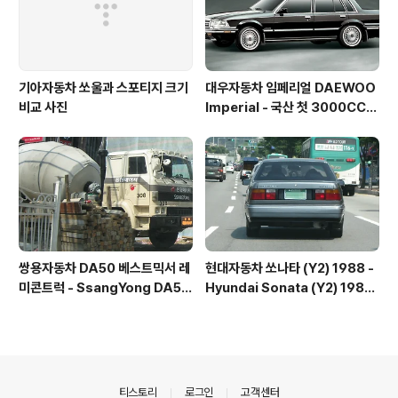
기아자동차 쏘울과 스포티지 크기
대우자동차 임페리얼 DAEWOO
비교 사진
Imperial - 국산 첫 3000CC
엔진, ABS를 장착한 고급차
쌍용자동차 DA50 베스트믹서 레
현대자동차 쏘나타 (Y2) 1988 -
미콘트럭 - SsangYong DA50
Hyundai Sonata (Y2) 1988
mixer truck
- 1
의안내
티스토리
로그인
고객센터