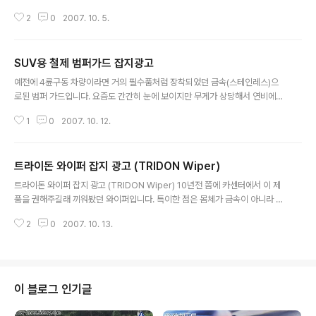
에는 에어백이 많이 대중화되어서 이런 제품이 아직 남아있나 모르겠네요. 핸들
2
0
2007. 10. 5.
부착형 에어백 특장점 - 정면출동사고 발생시 0.03초 내로 작동하여 에어백을
부풀려 운전자를 보호합니다. - 핸들 부위에 부착되므로 에어백 작동시 운전자
를 직접적으로 보호합니다. - 정면충돌사고 발생시 운전자보호에 가장 적절한
SUV용 철제 범퍼가드 잡지광고
속도인 시속35km-40km 이상에서 작동합니다. - 특수 폴리우레탄 이중 에어
글 내용
백을 채택하여 인장력과 신장률이 뛰어나 사고시 충격을 최소화함은 물론 안전
예전에 4륜구동 차량이라면 거의 필수품처럼 장착되었던 금속(스테인레스)으
성이 뛰어납니다. - 모든 승용차에 장착이 간편하고 재 사용이 가능합니다.(부착
로된 범퍼 가드입니다. 요즘도 간간히 눈에 보이지만 무게가 상당해서 연비에도
형 : 330,000원(부..
안좋고 인사사고시 위험하다는 인식이 알려지면서 점점 사라져가고 있는것 같
1
0
2007. 10. 12.
습니다. 요즘에는 저런 금속재질의 파이프형태보다는 플라스틱 재질로 차체와
거의 일체화된 모습으로 나오더군요. 에어댐이나 흙받이용 처럼 범퍼 하단에 부
착하는 제품으로 그 유행이 변화된것 같습니다. 최근의 SUV 차량들은 모양도
트라이돈 와이퍼 잡지 광고 (TRIDON Wiper)
직선적인 형태에서 승용차처럼 곡선으로 변화하게되자 저런 쇠파이프식의 범퍼
글 내용
가드가 어울려보이지도 않는것도 이유중의 하나일겁니다.
트라이돈 와이퍼 잡지 광고 (TRIDON Wiper) 10년전 쯤에 카센터에서 이 제
품을 권해주길래 끼워봤던 와이퍼입니다. 특이한 점은 몸체가 금속이 아니라 플
라스틱 재질로 되있었습니다. 아마 부식을 방지하기 위함 같은데 우리나라에서
2
0
2007. 10. 13.
는 영업용 차량이나 무관심한 운전자가 아닌 이상 녹이 슬 정도로 와이퍼를 오
래 사용하지 않습니다. 유럽이나 북미처럼 눈이 많이 오고 염화칼슘의 영향을
많이 받는 환경이라면 효과가 있을거라 생각됩니다. (아래의 광고문구에는 유리
섬유라 되있군요. 유리섬유는 비싼 재료가 아닌가요? 어쨋든 그 당시 만원인가
에 갈아서 끼웠습니다.) 디자인은 일반 금속으로 된 와이퍼보다 앙상해보지이
이 블로그 인기글
않고 두툼해보여서 깔끔해보였습니다. 대신 시야는 조금 더 가리는것 같았고요.
물기는 가볍게 잘 닦였습니다..