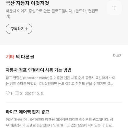
국산 자동차 이것저것
국산차 이야기 중심으로 만든 블로그입니다. (올드카, 컨셉트
카)
구독하기
더보기
기타
의 다른 글
자동차 점프 연결하여 시동 거는 방법
글 내용
점프 연결선 (booster cable)을 이용한 엔진 시동 순서 응급시 요긴하게 쓰이
는 점프 스타트 방법입니다. 잘만하면 돈도 아끼고 칭찬도 받을 수 있지만 잘못
헷갈리면 욕먹고 난감한 일이 벌어질 수 있으니 조심하시길 바랍니다. 어스가
1
0
2007. 10. 5.
나면 공구가 녹을 정도로 스파크도 많이 튀고해서 은근히 꺼려지는 작업이었습
니다. 손을 보호 할 수 있는 목장갑은 꼭 끼고 하시길 바랍니다. 1. 구조차량과 고
장차량을 주차한 후 엔진을 끈다. 2. 고장차량 배터리의 (+) 단자에 연결선의
라이프 에어백 잡지 광고
(+) 집게 (적색) 을 연결한 후 반대쪽 집게(적색)를 구조차량 배터리의 (+) 단자
글 내용
에 연결한다. 3. 구조차량 배터리의 (-) 단자에 연결선의 (-) 집게 (흑색)를 연결
90년대 중반에 나온 애프터 마켓용 에어백인 라이프 에어백의 광고입니다. 성
한 후 반대쪽 집게(흑색)를 고장차량의 엔진블럭(또는 차체)에..
우 배한성씨가 모델로 등장했는데 입을 벌리고 있는 모습이 재미있습니다. 요즘