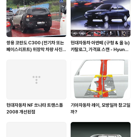
쌍용 코란도 C300 (전기차 또는
현대자동차 아반떼 (구형 & 올 뉴)
페이스리프트) 위장막 차량 사진 -
카탈로그, 가격표 스캔 - Hyunda
SsangYong Korando C300
i Avante Elantra 1995 catal
spyshot
og
현대자동차 NF 쏘나타 트랜스폼
기아자동차 레이, 모방일까 참고일
2008 개선된점
까?