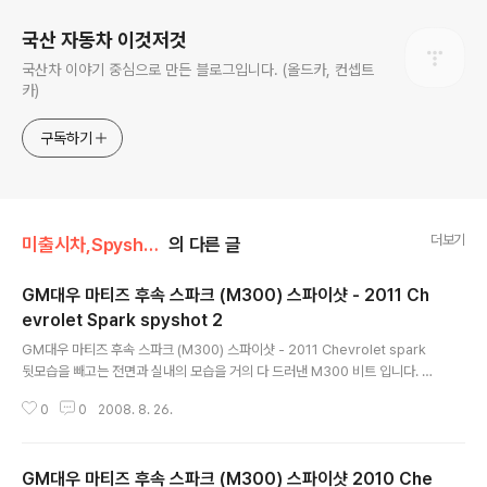
국산 자동차 이것저것
국산차 이야기 중심으로 만든 블로그입니다. (올드카, 컨셉트
카)
구독하기
더보기
미출시차,Spyshot,위장막/쉐보레 GM Daewoo
의 다른 글
GM대우 마티즈 후속 스파크 (M300) 스파이샷 - 2011 Ch
evrolet Spark spyshot 2
글 내용
GM대우 마티즈 후속 스파크 (M300) 스파이샷 - 2011 Chevrolet spark
뒷모습을 빼고는 전면과 실내의 모습을 거의 다 드러낸 M300 비트 입니다. 사
진출처 http://www.leftlanenews.com/chevrolet-beat.html 5도어 차
0
0
2008. 8. 26.
량인데 뒷문 도어캐치의 위치와 모양이 특이합니다. 비트 옆의 차가 오펠 코르
사 Opel Corsa (사진상으로는 문짝의 형태나 차체가 엇비슷하게도 보입니
다.) 실내 모습. 위장이 제거 되었습니다. 컨셉트카 비트의 실내 모습인데 기본적
GM대우 마티즈 후속 스파크 (M300) 스파이샷 2010 Che
으로는 거의 동일한거 같네요. 타이어는 콘티넨탈 (Continental) ContiPrem