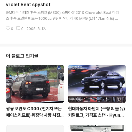
iumContac 이고 사이즈는 155/70R14 입니다. 사진출처 http://thecolleg
vrolet Beat spyshot
글 내용
edriver.com/..
GM대우 마티즈 후속 스파크 (M300) 스파이샷 2010 Chevrolet Beat 마티
즈 후속 모델인 비트는 1000㏄ 엔진에 연비가 40 MPG (L당 17㎞ 정도) 이
고. 소형차가 필요한 GM이 미국 시장에 투입한다는 소식도 있습니다. (국내용
0
0
2008. 8. 12.
으로는 LPG 엔진도 장착) 미국 시장에 투입된다는 계획에 이런 뉴스도 있네요.
비트가 애초에 미국의 충돌테스트 법규에 맞게 설계된 차가 아니라 지금 이를
만족하는 차량을 만들기에는 시간과 비용의 문제 때문에 사실상 비트의 미국 시
장 출시는 힘들다는 뉴스입니다. Chevy Beat not coming to U.S.; Lutz c
onfirms future vehicle timeline (7월15일자 뉴스) 대신 젠트라 후속에 쓰
이 블로그 인기글
일 GM Global Gamma ..
쌍용 코란도 C300 (전기차 또는
현대자동차 아반떼 (구형 & 올 뉴)
페이스리프트) 위장막 차량 사진 -
카탈로그, 가격표 스캔 - Hyunda
SsangYong Korando C300
i Avante Elantra 1995 catal
spyshot
og