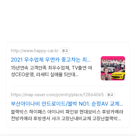
http://www.happy-car.kr
광고
2021 우수업체 우먼카 중고차는 최우
수모범업체에서!
15년연속 고객만족 최우수업체, TV출연 여
성CEO운영, 라세티 실매물 5만대
2009~2023년 우수 고객만족 업체 "네티즌
선정 최우수 홈페이지"
https://map.naver.com/p/entry/place/12864065
광고
부산아이나비 안드로이드/블박 NO1. 순정AV 교체설
치!
블랙박스 하이패스 아이나비 파인뷰 현대모비스 후방카메라
전방카메라 후방센서 샤크 고장난내비교체 고장난블랙박스
교체 흐릿한후방카메라교체 잡소리방지 배선방음작업기본!!
로그 정보