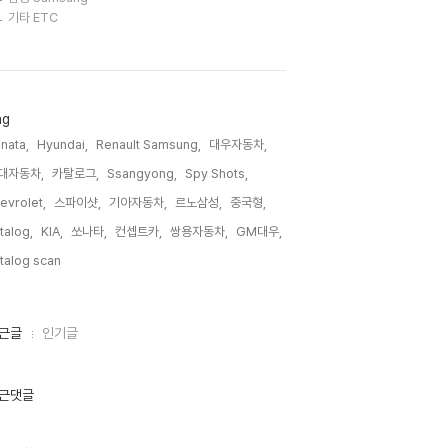
기타 ETC
ag
nata,
Hyundai,
Renault Samsung,
대우자동차,
대자동차,
카탈로그,
Ssangyong,
Spy Shots,
evrolet,
스파이샷,
기아자동차,
르노삼성,
중국형,
talog,
KIA,
쏘나타,
컨셉트카,
쌍용자동차,
GM대우,
talog scan,
근글
인기글
근댓글