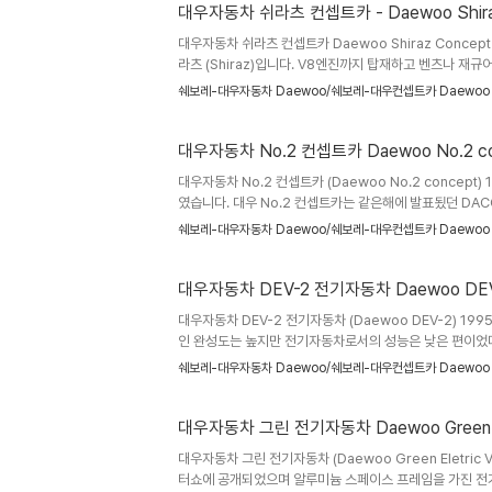
Vue,..
대우자동차 쉬라츠 컨셉트카 - Daewoo Shiraz
대우자동차 쉬라츠 컨셉트카 Daewoo Shiraz Concep
라츠 (Shiraz)입니다. V8엔진까지 탑재하고 벤츠나 
드명을 가지고 양산차도 계획하였다고 합니다. 디자인은 대
쉐보레-대우자동차 Daewoo/쉐보레-대우컨셉트카 Daewoo
Ginger Ostle 의 주도하에 개발되었다고 하며 컨셉트
아봐야 겠습니다.) FF였고 아카디아(혼다 레전드)의 플랫
한것인지 아니면 양산차에서는 새로운 후륜 플랫폼이 계획되
대우자동차 No.2 컨셉트카 Daewoo N
대우자동차 No.2 컨셉트카 (Daewoo No.2 concept
였습니다. 대우 No.2 컨셉트카는 같은해에 발표됬던 DA
니다. DACC-2처럼 기존 메커니즘과 실내공간에 대한 
쉐보레-대우자동차 Daewoo/쉐보레-대우컨셉트카 Daewoo
모두에게 충분한 시야를 제공하였으며 타고 내리기 쉬워 영
를 동시에 사용하는 하이브리드카로서 화석연료의 고갈과 
스페이스 프레임으로 만들어 경량화와 강도를 높였습니다. N
대우자동차 DEV-2 전기자동차 Daewoo DE
대우자동차 DEV-2 전기자동차 (Daewoo DEV-2) 
인 완성도는 높지만 전기자동차로서의 성능은 낮은 편이었다고 
가속 13초의 성능을 냈고 신형 납축전지 22개를 차체 바닥
쉐보레-대우자동차 Daewoo/쉐보레-대우컨셉트카 Daewoo
다듬으면 손색 없을듯한 대우 DEV-2 참고자료 : 월간 카
대우자동차 그린 전기자동차 Daewoo Green
대우자동차 그린 전기자동차 (Daewoo Green Eletric
터쇼에 공개되었으며 알루미늄 스페이스 프레임을 가진 전기 