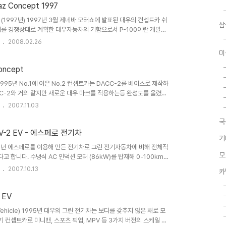
 Concept 1997
t (1997년) 1997년 3월 제네바 모터쇼에 발표된 대우의 컨셉트카 쉬
삼
재규어를 경쟁상대로 계획한 대우자동차의 기함으로서 P-100이란 개발코
우가 인수한 영국 워딩테크니컬센터(DWTC)의 수석 디자이너
2008.02.26
카의 굴림방식은 확실하지는 않으나 FF라고 되어있습니다. (자료를 더 찾
미
폼을 사용했다는 말도 있는데 이것이 컨셉트카만 을 위해 임시로 사용
었는지는 모르겠습니다...
o.2 concept
) 1995년 No.1에 이은 No.2 컨셉트카는 DACC-2를 베이스로 제작하
CC-2와 거의 같지만 새로운 대우 마크를 적용하는등 완성도를 올렸습
고정관념을 탈피한 컨셉트카로서 앞좌석보다 뒷좌석을 높게 배치해 승객
2007.11.03
업용 택시로서도 알맞은 차였습니다. DACC-2 처럼 가솔린과 전기
국
공해문제를 한꺼번에 해결한 차로 호평을 받았으며 차체를 알루미늄
o.2는 도시생활은 물론..
V-2 EV - 에스페로 전기차
기
1995년 에스페로를 이용해 만든 전기차로 그린 전기자동차에 비해 전체적
모
합니다. 수냉식 AC 인덕션 모터 (86kW)를 탑재해 0-100km
에 깔아 1회 충전거리 80km를 달렸습니다. 범퍼의 모양을 조금 더
2007.10.13
카
비전
 EV
 Vehicle) 1995년 대우의 그린 전기차는 보디를 갖추지 않은 채로 모
컨셉트카로 미니밴, 스포츠 픽업, MPV 등 3가지 버전의 스케일 모