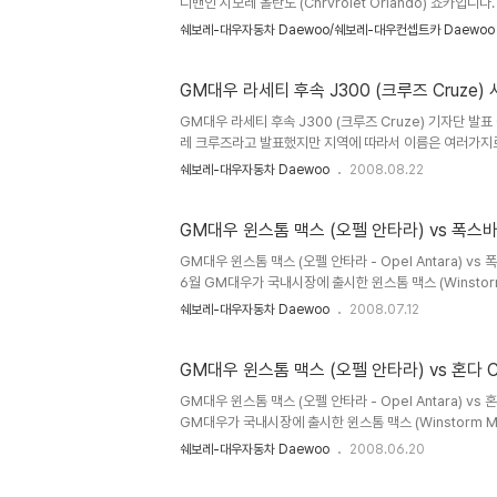
니밴인 시보레 올란도 (Chrvrolet Orlando) 쇼카입니다
용했지만 휠베이스가 2760mm로 75mm가 길고 전후 트레
쉐보레-대우자동차 Daewoo/쉐보레-대우컨셉트카 Daewoo
태의 미니밴으로 2열의 레그룸은 950mm 3열은 753mm
200lb-ft 토크를 발휘합니다. 사진을 클릭하시면 크게 
로서는 강인한 인상을 줍니다. 뒷문을 보면 전통적 ..
GM대
GM대우 라세티 후속 J300 (크루즈 Cruze) 기자단 발
레 크루즈라고 발표했지만 지역에 따라서 이름은 여러가지로
을 달고 출시할지는 기다려봐야 할것 같습니다. GM의 글
쉐보레-대우자동차 Daewoo
2008.08.22
여했다고 합니다. 비록 회사는 GM에 속해있지만 앞으로 
으면 합니다. (크루즈의 수석 디자이너가 김태완 이라고 써
해봐도 될것 같습니다.) 엔진은 가솔린 직렬 4기통 16밸브 1.
GM대우 윈스톰 맥스 (오펠 안타라) vs 폭스바
GM대우 윈스톰 맥스 (오펠 안타라 - Opel Antara) v
6월 GM대우가 국내시장에 출시한 윈스톰 맥스 (Winstor
송인 zdf 에서 2007년말 방송한 영상을 퍼왔습니다).
쉐보레-대우자동차 Daewoo
2008.07.12
http://mittagsmagazin.zdf.de/ZDFde/inhalt
피 GM의 Theta 플랫폼을 기반으로한 차량으로 독일 오펠의 안타
라는 이름으로 이미 수 년 전부터 해외에서 판매가 되고 있던
GM대우 윈스톰 맥스 (오펠 안타라) vs 혼다 C
GM대우 윈스톰 맥스 (오펠 안타라 - Opel Antara) vs
GM대우가 국내시장에 출시한 윈스톰 맥스 (Winstorm Ma
에서 2007년 방송한 영상을 퍼왔습니다. 더 자세한 정보는
쉐보레-대우자동차 Daewoo
2008.06.20
랫폼을 기반으로한 차량으로 독일 오펠의 안타라 (Opel Anta
수 년 전부터 해외에서 판매가 되고 있던 모델입니다. (이외에도 Che