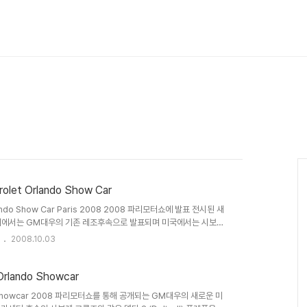
t Orlando Show Car
do Show Car Paris 2008 2008 파리모터쇼에 발표 전시된 새
. 국내에서는 GM대우의 기존 레조후속으로 발표되며 미국에서는 시보레
즈와 같은 델타 2 (Delta-II) 플랫폼을 사용했지만 휠베이스가
2008.10.03
뒤 30mm가 넓게 설계가 되었습니다. 7인승 형태의 미니밴으로 2열
 리터 터보 디젤엔진으로 150마력의 출력과 200lb-ft 토크를 발휘합
lando Showcar
o Showcar 2008 파리모터쇼를 통해 공개되는 GM대우의 새로운 미