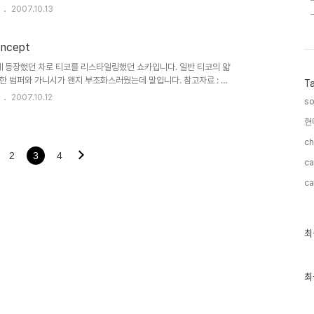
 프레임을 이용해 차체와 운전석등을 갖춘 DEV 전기 컨셉트카를 내
2007.10.13
공동개발한 Ni-MH(니켈 메탈 하이드라이드) 배터리 270개를 차체
전속도를 갖췄습니다. 몇년후 발표된 대우자동차의 DEV-3 컨셉트
 알 수 있습니다..
ncept
쇼에 등장했던 차로 티코를 리스타일링했던 쇼카입니다. 일반 티코의 얇
한 범퍼와 가니시가 왠지 부조화스러웠는데 말입니다. 참고자료 : 월
T
2007.10.12
so
현
ch
2
3
4
ca
ca
최
최
근
글
과
인
최
기
글