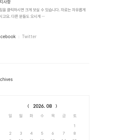
지사항
림을 클릭하시면 크게 보실 수 있습니다. 자료는 자유롭게
시고요. 다른 분들도 오시게 ⋯
acebook
Twitter
chives
lendar
2026. 08
일
월
화
수
목
금
토
1
2
3
4
5
6
7
8