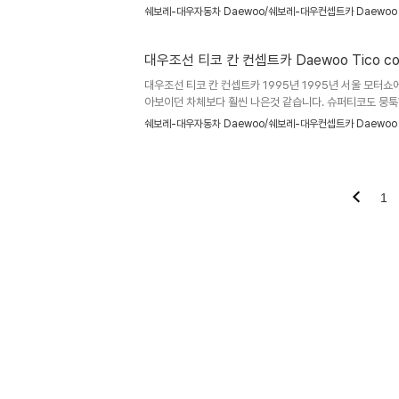
델을 선보였습니다. 대우자동차는 이후에 이 그린 알루미늄
쉐보레-대우자동차 Daewoo/쉐보레-대우컨셉트카 Daewoo
놓게 됩니다. KIST(한국과학기술연구원)와 대우전장에서 
바닥에 깔아 납축전지에 비해 2배의 에너지 밀도와 빠른 충
카. 1995년 모터쇼장에 나온 그린의 샤시를 사용했다는것을
대우조선 티코 칸 컨셉트카 Daewoo Tico co
대우조선 티코 칸 컨셉트카 1995년 1995년 서울 모터
아보이던 차체보다 훨씬 나은것 같습니다. 슈퍼티코도 뭉툭
간 카비전
쉐보레-대우자동차 Daewoo/쉐보레-대우컨셉트카 Daewoo
1