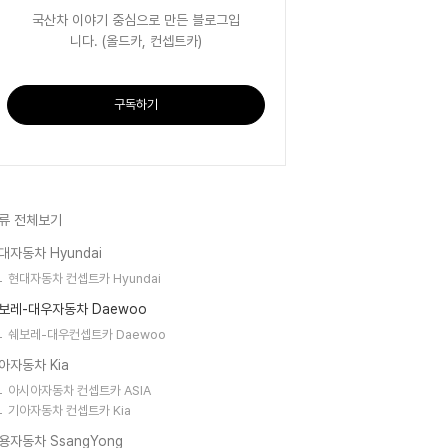
국산차 이야기 중심으로 만든 블로그입
니다. (올드카, 컨셉트카)
구독하기
류 전체보기
대자동차 Hyundai
현대자동차 컨셉트카 Hyundai
보레-대우자동차 Daewoo
쉐보레-대우컨셉트카 Daewoo
아자동차 Kia
아시아자동차 컨셉트카 ASIA
기아자동차 컨셉트카 Kia
용자동차 SsangYong