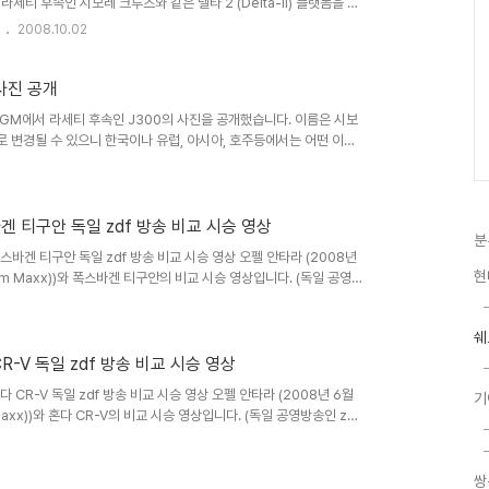
. 라세티 후속인 시보레 크루즈와 같은 델타 2 (Delta-II) 플랫폼을 사
드는 앞 40mm, 뒤 30mm가 넓게 설계가 되었습니다. 7인승 형
2008.10.02
, 파워트레인은 2.0 리터 터보 디젤엔진으로 150마력의 출력과
보실 수 있습니다. 직선적인 차체 형태와 근육질 타입의 팬더가 미니밴으
우 라세티 후속 J300 (크루즈 Cruze) 사진 공개
표 GM에서 라세티 후속인 J300의 사진을 공개했습니다. 이름은 시보
 변경될 수 있으니 한국이나 유럽, 아시아, 호주등에서는 어떤 이름
로벌 델타2 플랫폼을 사용했으며 GM대우에서 개발에 많은 부분을 참
독일 오펠처럼 생산과 개발의 중요한 위치를 차지하는 수준까지 올라갔
 있습니다. 기아차의 피터 슈라이어 부사장과 그 역할이나 위치를 비교
6리터 112마력 버전과 1..
겐 티구안 독일 zdf 방송 비교 시승 영상
분
s 폭스바겐 티구안 독일 zdf 방송 비교 시승 영상 오펠 안타라 (2008년
현
m Maxx))와 폭스바겐 티구안의 비교 시승 영상입니다. (독일 공영방
/19/0,1872,7135667,00.html 윈스톰 맥스와 기존의 윈스톰은 아시다시
쉐
라 (Opel Antara)와 시보레 캡티바 (Chevrolet Captiva)
 모델입니다...
R-V 독일 zdf 방송 비교 시승 영상
 혼다 CR-V 독일 zdf 방송 비교 시승 영상 오펠 안타라 (2008년 6월
기
xx))와 혼다 CR-V의 비교 시승 영상입니다. (독일 공영방송인 zdf
 링크) 윈스톰 맥스와 기존의 윈스톰은 아시다시피 GM의 Theta 플
ra)와 시보레 캡티바 (Chevrolet Captiva) 라는 이름으로 이미
vrolet Captiva, Holden Captiva MaXX, Saturn
쌍