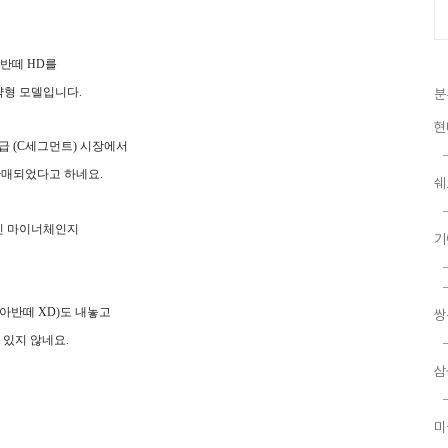
 아반떼 HD를
략형 모델입니다.
분
현
급 (C세그먼트) 시장에서
 판매되었다고 하네요.
쉐
킨 마이너체인지
기
아반떼 XD)도 내놓고
쌍
 있지 않네요.
삼
미