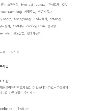
나타,
스파이샷,
Hyundai,
sonata,
컨셉트카,
KIA,
nault Samsung,
카탈로그,
쌍용자동차,
y Shots,
Ssangyong,
기아자동차,
catalog,
우자동차,
GM대우,
catalog scan,
중국형,
evrolet,
르노삼성,
현대자동차,
근글
인기글
근댓글
지사항
림을 클릭하시면 크게 보실 수 있습니다. 자료는 자유롭게
시고요. 다른 분들도 오시게 ⋯
acebook
Twitter