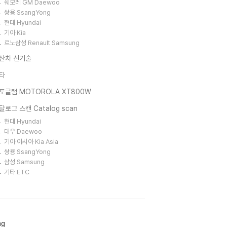
쉐보레 GM Daewoo
쌍용 SsangYong
현대 Hyundai
기아 Kia
르노삼성 Renault Samsung
산차 신기술
타
토글램 MOTOROLA XT800W
탈로그 스캔 Catalog scan
현대 Hyundai
대우 Daewoo
기아 아시아 Kia Asia
쌍용 SsangYong
삼성 Samsung
기타 ETC
ag