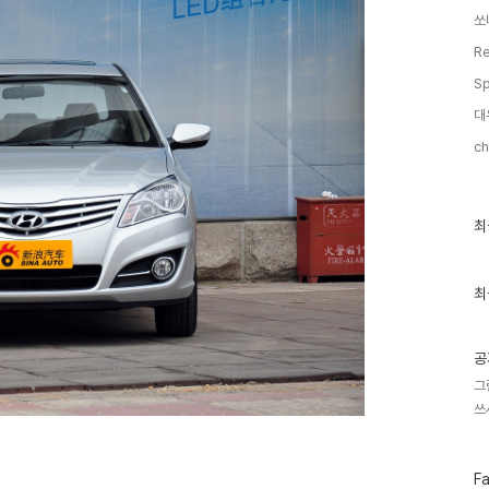
쏘
Re
Sp
대
ch
최
최
근
글
과
인
최
기
글
공
그
쓰
페
F