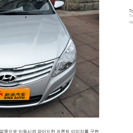
방
To
문
To
자
Ye
수
바깥쪽으로 이동시켜 와이드한 프론트 이미지를 구현