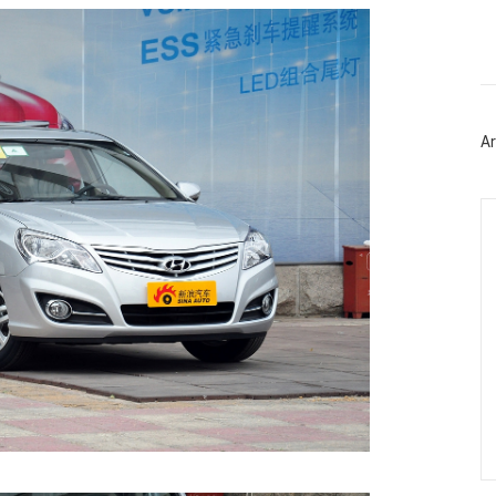
이
스
북
트
위
터
플
러
Ar
그
인
Ca