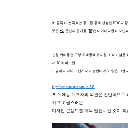
▶ 중국 내 전국적인 공모를 통해 결정된 HDC의 중
뜻은
'
悅
' 운전의 즐거움, '
動
'은 다이나믹한 디자인
신형 위에동은 구형 위에동에 유체형 조각 이념을
저HG와 비슷한
느낌이라 미니 그랜저라고 불린다네요. 앞은 그랜저
http://data.auto.sina.com.cn/545
▼ 위에동 개조차의 외관은 전반적으로 
하고 고급스러운
디자인 콘셉트를
더욱 발전시킨 것이 특