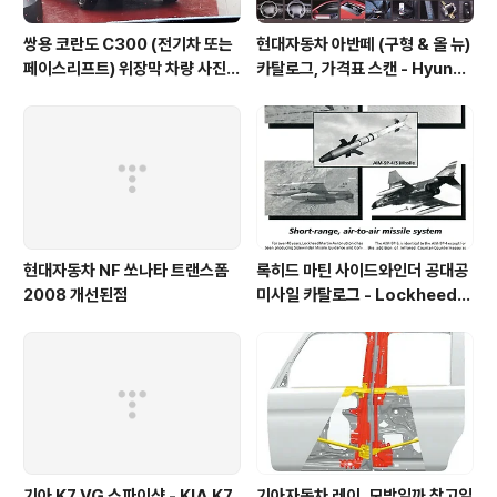
쌍용 코란도 C300 (전기차 또는
현대자동차 아반떼 (구형 & 올 뉴)
페이스리프트) 위장막 차량 사진 -
카탈로그, 가격표 스캔 - Hyunda
SsangYong Korando C300
i Avante Elantra 1995 catal
spyshot
og
현대자동차 NF 쏘나타 트랜스폼
록히드 마틴 사이드와인더 공대공
2008 개선된점
미사일 카탈로그 - Lockheed
martin Sidewinder catalog
1996
기아 K7 VG 스파이샷 - KIA K7
기아자동차 레이, 모방일까 참고일