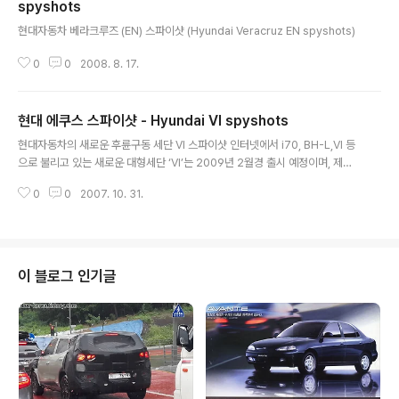
m/9080815.008/all-new-hyundai-portico-spied 라디에이터 그릴은
spyshots
글 내용
제네시스의 그것과..
현대자동차 베라크루즈 (EN) 스파이샷 (Hyundai Veracruz EN spyshots)
0
0
2008. 8. 17.
현대 에쿠스 스파이샷 - Hyundai VI spyshots
글 내용
현대자동차의 새로운 후륜구동 세단 VI 스파이샷 인터넷에서 i70, BH-L,VI 등
으로 불리고 있는 새로운 대형세단 ‘VI’는 2009년 2월경 출시 예정이며, 제네
시스와 같이 후륜구동 플랫폼을 채택한 세단으로 BMW 7, 벤츠 S클래스급의
0
0
2007. 10. 31.
수입차와 경쟁을 펼치기 위한 차종. ‘VI’는 전장 5160mm, 전폭 1900mm, 전
고 1495mm로 에쿠스에 비해 길이가 40mm, 너비 30mm, 높이 15mm 가
크다. VI는 현가장치, 조향장치, 제동장치 등 개별 전자제어 섀시 시스템간 신호
를 주고 받아 제어하는 차량통합제어시스템 (VSM2, Vehicle Stability Man
agement Ⅱ)을 장착. VSM2와 연동된 프리세이프 시트벨트(PSB, Pre-Safe
이 블로그 인기글
Seat Belt)는 충돌시 승객보..