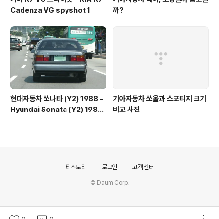
Cadenza VG spyshot 1
까?
현대자동차 쏘나타 (Y2) 1988 -
기아자동차 쏘울과 스포티지 크기
Hyundai Sonata (Y2) 1988
비교 사진
- 1
의안내
티스토리
로그인
고객센터
© Daum Corp.