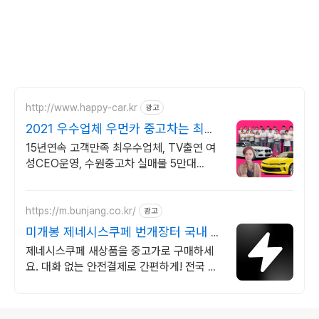
http://www.happy-car.kr
광고
2021 우수업체 우먼카 중고차는 최우
수모범업체에서!
15년연속 고객만족 최우수업체, TV출연 여
성CEO운영, 수원중고차 실매물 5만대
2009~2023년 우수 고객만족 업체 "네티즌
선정 최우수 홈페이지"
https://m.bunjang.co.kr/
광고
미개봉 제네시스쿠페 번개장터 국내 최
대 브랜드 중고거래
제네시스쿠페 새상품을 중고가로 구매하세
요. 대화 없는 안전결제로 간편하게! 전국 각
지에서 올라오는 전국구 최다 상품 매일 10
만 개 이상의 신규 상품 업로드
로그 정보