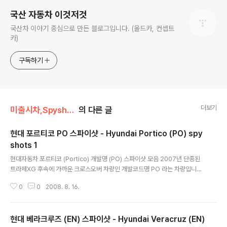
국산 자동차 이것저것
국산차 이야기 중심으로 만든 블로그입니다. (올드카, 컨셉트
카)
구독하기
더보기
미출시차,Spyshot,위장막/현대 Hyundai
의 다른 글
현대 포르티코 PO 스파이샷 - Hyundai Portico (PO) spy
shots 1
글 내용
현대자동차 포르티코 (Portico) 개발명 (PO) 스파이샷 모음 2007년 단종된
트라제XG 후속에 가까운 크로스오버 차량인 개발코드명 PO 라는 차량입니다.
전통적인 미니밴 형태인 카니발보다는 크라이슬러의 퍼시피카, 벤츠 R 클래스,
0
0
2008. 8. 16.
도요타 벤자와 비슷한 개념의 차입니다. 승용차+미니밴+SUV의 개념을 섞은
퓨전카라고 하네요. 사진을 클릭하시면 크게 보실 수 있습니다. 사진출처 htt
p://www.motorauthority.com/news/crossovers/spy-shots-2010-
현대 베라크루즈 (EN) 스파이샷 - Hyundai Veracruz (EN)
hyundai-portico-crossover/ 사진출처 http://www.worldcarfans.co