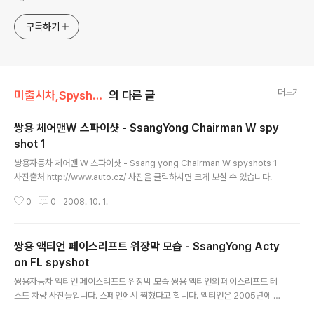
구독하기
더보기
미출시차,Spyshot,위장막/쌍용 SsangYong
의 다른 글
쌍용 체어맨W 스파이샷 - SsangYong Chairman W spy
shot 1
글 내용
쌍용자동차 체어맨 W 스파이샷 - Ssang yong Chairman W spyshots 1
사진출처 http://www.auto.cz/ 사진을 클릭하시면 크게 보실 수 있습니다.
0
0
2008. 10. 1.
쌍용 액티언 페이스리프트 위장막 모습 - SsangYong Acty
on FL spyshot
글 내용
쌍용자동차 액티언 페이스리프트 위장막 모습 쌍용 액티언의 페이스리프트 테
스트 차량 사진들입니다. 스페인에서 찍혔다고 합니다. 액티언은 2005년에 출
시되었습니다. 보통 차량의 앞과 뒤의 금형을 바꾸면서 디자인의 변화를 주는