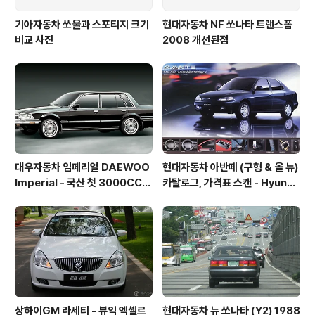
기아자동차 쏘울과 스포티지 크기
현대자동차 NF 쏘나타 트랜스폼
비교 사진
2008 개선된점
대우자동차 임페리얼 DAEWOO
현대자동차 아반떼 (구형 & 올 뉴)
Imperial - 국산 첫 3000CC
카탈로그, 가격표 스캔 - Hyunda
엔진, ABS를 장착한 고급차
i Avante Elantra 1995 catal
og
상하이GM 라세티 - 뷰익 엑셀르
현대자동차 뉴 쏘나타 (Y2) 1988