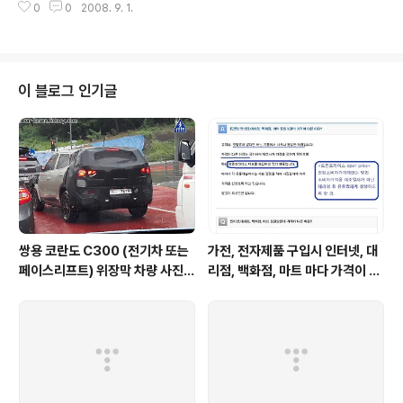
0
0
2008. 9. 1.
마이너체인지는 주기가 3년 정도인데 지금쯤 변경될 시기가 대충 맞다고 보셔
도 될것 같습니다. 그동안 액티언의 디자인이 워낙 개성이 강해서 좋다 나쁘다
의 평이 엇갈렸기 때문에 새로 출시될 액티언의 얼굴은 어떨지 궁금하네요. 사
진상으로는 뒷모습은 변화가 없고 앞모습은 카이런과 판박이긴 합니다만 제 추
측으로는 저것도 위장이 아닌가 합니다. 사진을 클릭하시면 크게 보실 수 있습
이 블로그 인기글
니다. 사진출처 http://globalmotors.net/facelifted-ssangyong-actyo
n-spot..
쌍용 코란도 C300 (전기차 또는
가전, 전자제품 구입시 인터넷, 대
페이스리프트) 위장막 차량 사진 -
리점, 백화점, 마트 마다 가격이 다
SsangYong Korando C300
른 이유?
spyshot