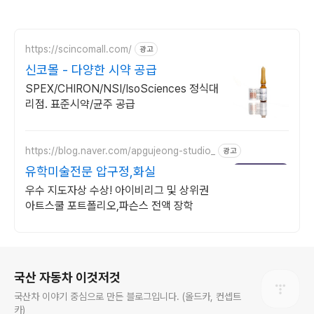
https://scincomall.com/
광고
신코몰 - 다양한 시약 공급
SPEX/CHIRON/NSI/IsoSciences 정식대
리점. 표준시약/균주 공급
https://blog.naver.com/apgujeong-studio_
광고
유학미술전문 압구정,화실
우수 지도자상 수상! 아이비리그 및 상위권
아트스쿨 포트폴리오,파슨스 전액 장학
로그 정보
국산 자동차 이것저것
국산차 이야기 중심으로 만든 블로그입니다. (올드카, 컨셉트
카)