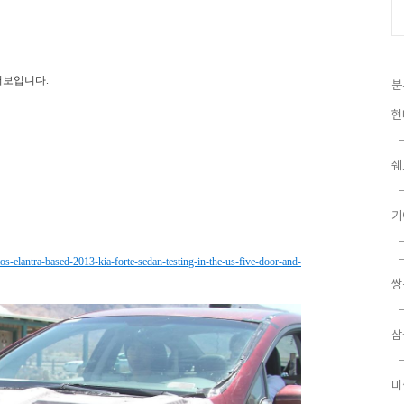
어보입니다.
분
현
쉐
기
tos-elantra-based-2013-kia-forte-sedan-testing-in-the-us-five-door-and-
쌍
삼
미