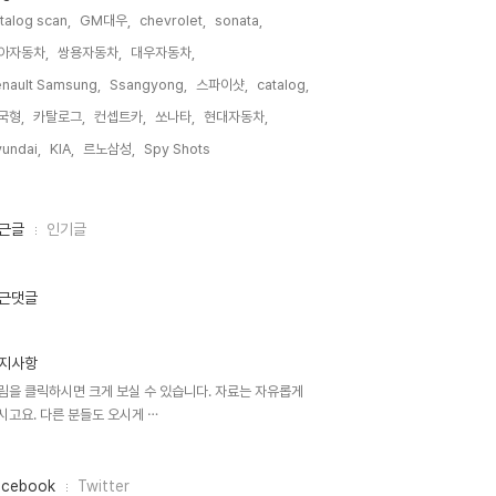
talog scan,
GM대우,
chevrolet,
sonata,
아자동차,
쌍용자동차,
대우자동차,
nault Samsung,
Ssangyong,
스파이샷,
catalog,
국형,
카탈로그,
컨셉트카,
쏘나타,
현대자동차,
undai,
KIA,
르노삼성,
Spy Shots,
근글
인기글
근댓글
지사항
림을 클릭하시면 크게 보실 수 있습니다. 자료는 자유롭게
시고요. 다른 분들도 오시게 ⋯
acebook
Twitter