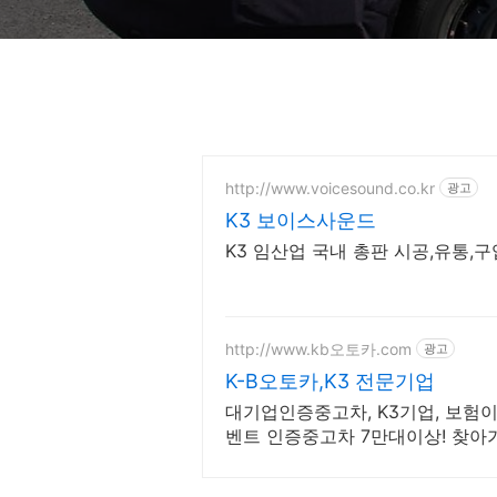
http://www.voicesound.co.kr
광고
K3 보이스사운드
K3 임산업 국내 총판 시공,유통,
http://www.kb오토카.com
광고
K-B오토카,K3 전문기업
대기업인증중고차, K3기업, 보험이
벤트 인증중고차 7만대이상! 찾아
자율, 24시간실매물전산연동