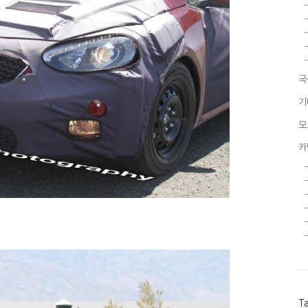
국
기
모
카
T