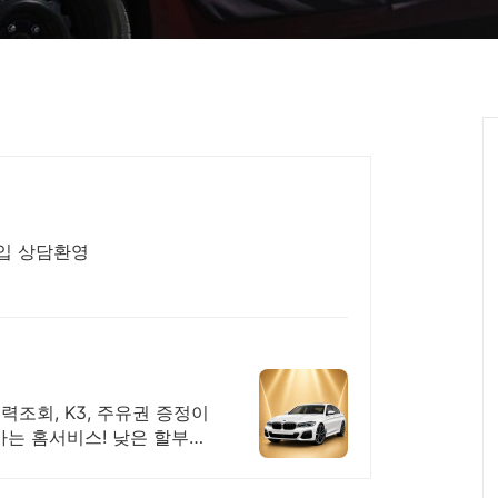
구입 상담환영
력조회, K3, 주유권 증정이
가는 홈서비스! 낮은 할부이