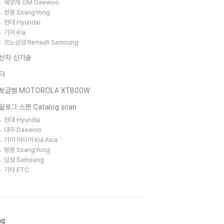
쉐보레 GM Daewoo
쌍용 SsangYong
현대 Hyundai
기아 Kia
르노삼성 Renault Samsung
산차 신기술
타
토글램 MOTOROLA XT800W
탈로그 스캔 Catalog scan
현대 Hyundai
대우 Daewoo
기아 아시아 Kia Asia
쌍용 SsangYong
삼성 Samsung
기타 ETC
ag