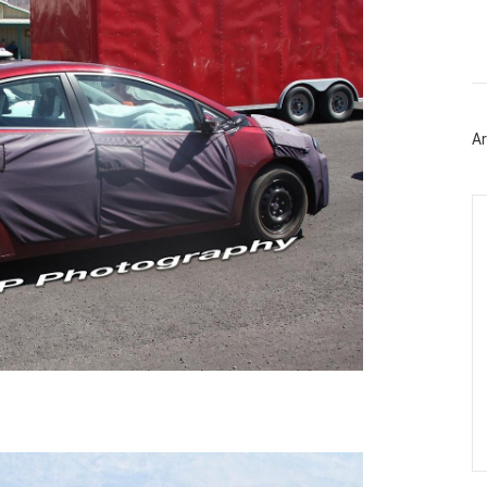
이
스
북
트
위
터
플
러
Ar
그
인
Ca