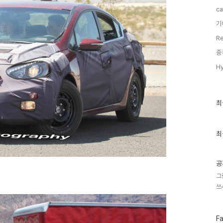
ca
기
Re
중
Hy
최
최
근
글
과
인
최
기
글
공
그
쓰
페
F