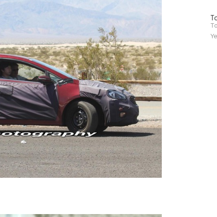
방
To
문
To
자
Ye
수