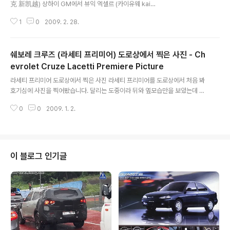
克 新凯越) 상하이 GM에서 뷰익 엑셀르 (카이유웨 kai y
ue) 란 이름으로 팔리는 중국판 라세티입니다. 기존에 구
1
0
2009. 2. 28.
라세티와 거의 동일한 디자인으로 팔리던 이 차량은 마이
너체인지를 하여 라세티와 상당히 다른 모습으로 재 탄생
을 했습니다. 중국을 제외한 다른 지역에서는 라세티의 디
쉐보레 크루즈 (라세티 프리미어) 도로상에서 찍은 사진 - Ch
자인을 크게 변경하지 않고 판매했으나 거대 중국시장의
중요성으로 인해선지 특화된 디자인으로 변경이 된걸로 보
evrolet Cruze Lacetti Premiere Picture
글 내용
이네요. 중국시장에서는 GM 뷰익 브랜드가 인기가 좋다고
라세티 프리미어 도로상에서 찍은 사진 라세티 프리미어를 도로상에서 처음 봐
합니다. 사진출처 http://data.auto.qq.com/car_publi
호기심에 사진을 찍어봤습니다. 달리는 도중이라 뒤와 옆모습만을 보았는데 준
c/1/piclib_frame_s.shtml?sid=173 앞모습은 기존 라
중형으로서는 차체길이가 크다는 생각이 들었습니다. 사진을 클릭하시면 크게
세티와는 전혀 다른 느낌이고 뷰익 차 특유의 보..
0
0
2009. 1. 2.
보실 수 있습니다. 눈대중으로 10여년전의 국산 중형차급 차체 길이라는 느낌
이 왔고요. (제원표를 찾아보니 차체길이인 전장 수치는 라세티 프리미어 460
0mm, 레간자 4670mm, 쏘나타3 4700mm) 반면 뒤에서 바라봤을때 느낌
은 현재 팔리고있는 여타 준중형 차들과 대동소이하게 보였습니다. 쉐보레 크루
즈의 차체 구조 사진입니다. 저속 충돌시 파손 정도가 제일 낮다는 평가 결과가
이 블로그 인기글
나온것처럼 앞뒤 범퍼 부분의 모습이 튼실해 보입니다. 타 회사 차량과 비교해
서 차체 구조간의 빈공간이 적..