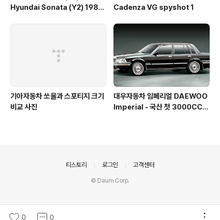
Hyundai Sonata (Y2) 1988
Cadenza VG spyshot 1
- 1
기아자동차 쏘울과 스포티지 크기
대우자동차 임페리얼 DAEWOO
비교 사진
Imperial - 국산 첫 3000CC
엔진, ABS를 장착한 고급차
의안내
티스토리
로그인
고객센터
© Daum Corp.
0
0