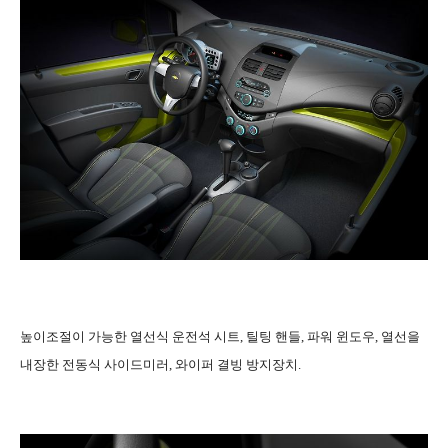
높이조절이 가능한 열선식 운전석 시트, 틸팅 핸들, 파워 윈도우, 열선을
내장한 전동식 사이드미러, 와이퍼 결빙 방지장치.