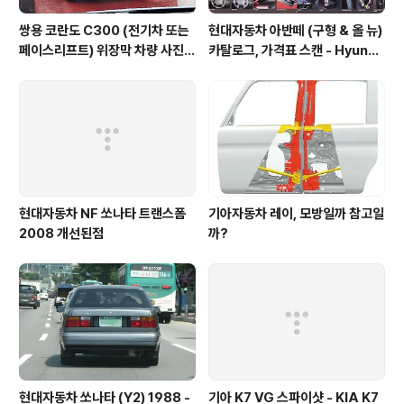
쌍용 코란도 C300 (전기차 또는
현대자동차 아반떼 (구형 & 올 뉴)
페이스리프트) 위장막 차량 사진 -
카탈로그, 가격표 스캔 - Hyunda
SsangYong Korando C300
i Avante Elantra 1995 catal
spyshot
og
현대자동차 NF 쏘나타 트랜스폼
기아자동차 레이, 모방일까 참고일
2008 개선된점
까?
현대자동차 쏘나타 (Y2) 1988 -
기아 K7 VG 스파이샷 - KIA K7