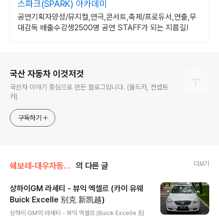
스파크(SPARK) 아카데미
공연기획자양성/뮤지컬,연극,콘서트,축제/프로듀서,연출,무
대감독 배출수강생2500명 공연 STAFF가 되는 지름길!
로그 정보
국산 자동차 이것저것
국산차 이야기 중심으로 만든 블로그입니다. (올드카, 컨셉트
카)
구독하기
더보기
쉐보레-대우자동차 Daewoo
의 다른 글
상하이GM 라세티 - 뷰익 엑셀르 (카이 유웨
Buick Excelle 别克 新凯越)
글 내용
상하이 GM의 라세티 - 뷰익 엑셀르 (Buick Excelle 别